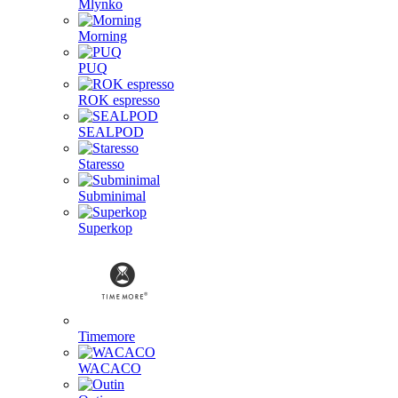
Mlynko
Morning
PUQ
ROK espresso
SEALPOD
Staresso
Subminimal
Superkop
Timemore
WACACO