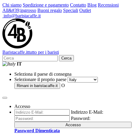
Chi siamo
Spedizione e pagamento
Contatto
Blog
Recensioni
All&#39;ingrosso
Buoni regalo
Speciali
Outlet
info@baristacaffe.it
Barista
caffe
.it
tutto per i baristi
Cerca
IT
Seleziona il paese di consegna
Selezionare il proprio paese
O
Rimani in
baristacaffe.it
Accesso
Indirizzo E-Mail:
Password:
Accesso
Password Dimenticata