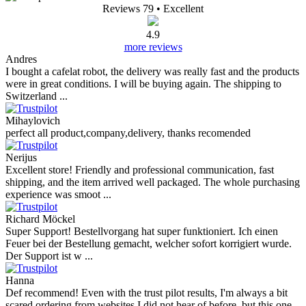
Reviews 79
• Excellent
4.9
more reviews
Andres
I bought a cafelat robot, the delivery was really fast and the products
were in great conditions. I will be buying again. The shipping to
Switzerland ...
Mihaylovich
perfect all product,company,delivery, thanks recomended
Nerijus
Excellent store! Friendly and professional communication, fast
shipping, and the item arrived well packaged. The whole purchasing
experience was smoot ...
Richard Möckel
Super Support! Bestellvorgang hat super funktioniert. Ich einen
Feuer bei der Bestellung gemacht, welcher sofort korrigiert wurde.
Der Support ist w ...
Hanna
Def recommend! Even with the trust pilot results, I'm always a bit
scared ordering from websites I did not hear of before, but this one