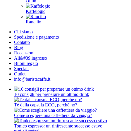
Outin
Kaffelogic
Rancilio
Chi siamo
Spedizione e pagamento
Contatto
Blog
Recensioni
All&#39;ingrosso
Buoni regalo
Speciali
Outlet
info@baristacaffe.it
10 consigli per preparare un ottimo drink
Tè dalla capsula ECO, perché no?
Come scegliere una caffettiera da viaggio?
Tonico espresso: un rinfrescante successo estivo