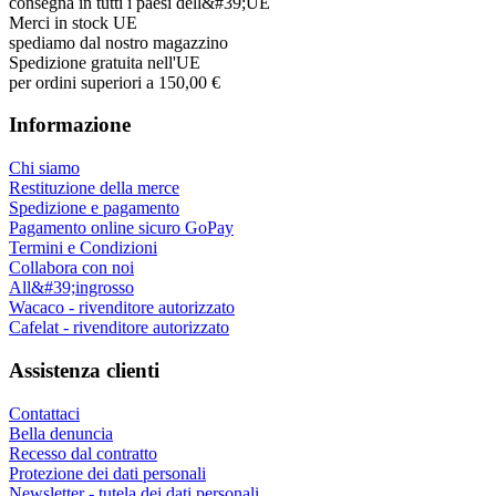
consegna in tutti i paesi dell&#39;UE
Merci in stock UE
spediamo dal nostro magazzino
Spedizione gratuita nell'UE
per ordini superiori a 150,00 €
Informazione
Chi siamo
Restituzione della merce
Spedizione e pagamento
Pagamento online sicuro GoPay
Termini e Condizioni
Collabora con noi
All&#39;ingrosso
Wacaco - rivenditore autorizzato
Cafelat - rivenditore autorizzato
Assistenza clienti
Contattaci
Bella denuncia
Recesso dal contratto
Protezione dei dati personali
Newsletter - tutela dei dati personali