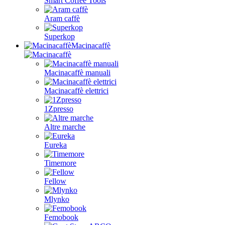
Smart Coffee Tools
Aram caffè
Superkop
Macinacaffè
Macinacaffè manuali
Macinacaffè elettrici
1Zpresso
Altre marche
Eureka
Timemore
Fellow
Mlynko
Femobook