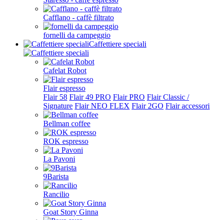
Cafflano - caffè filtrato
fornelli da campeggio
Caffettiere speciali
Cafelat Robot
Flair espresso
Flair 58
Flair 49 PRO
Flair PRO
Flair Classic /
Signature
Flair NEO FLEX
Flair 2GO
Flair accessori
Bellman coffee
ROK espresso
La Pavoni
9Barista
Rancilio
Goat Story Ginna