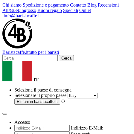
Chi siamo
Spedizione e pagamento
Contatto
Blog
Recensioni
All&#39;ingrosso
Buoni regalo
Speciali
Outlet
info@baristacaffe.it
Barista
caffe
.it
tutto per i baristi
Cerca
IT
Seleziona il paese di consegna
Selezionare il proprio paese
O
Rimani in
baristacaffe.it
Accesso
Indirizzo E-Mail: