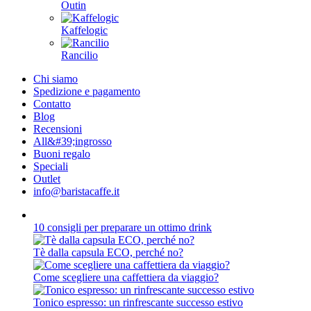
Outin
Kaffelogic
Rancilio
Chi siamo
Spedizione e pagamento
Contatto
Blog
Recensioni
All&#39;ingrosso
Buoni regalo
Speciali
Outlet
info@baristacaffe.it
10 consigli per preparare un ottimo drink
Tè dalla capsula ECO, perché no?
Come scegliere una caffettiera da viaggio?
Tonico espresso: un rinfrescante successo estivo