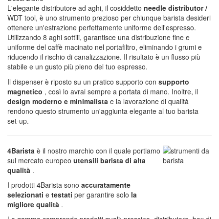
L'elegante distributore ad aghi, il cosiddetto
needle distributor /
WDT tool, è uno strumento prezioso per chiunque barista desideri
ottenere un'estrazione perfettamente uniforme dell'espresso.
Utilizzando 8 aghi sottili, garantisce una distribuzione fine e
uniforme del caffè macinato nel portafiltro, eliminando i grumi e
riducendo il rischio di canalizzazione. Il risultato è un flusso più
stabile e un gusto più pieno del tuo espresso.
Il dispenser è riposto su un pratico supporto con
supporto
magnetico
, così lo avrai sempre a portata di mano. Inoltre, il
design moderno e minimalista
e la lavorazione di qualità
rendono questo strumento un'aggiunta elegante al tuo barista
set-up.
4Barista
è il nostro marchio con il quale portiamo
sul mercato europeo
utensili barista di alta
qualità
.
I prodotti 4Barista sono
accuratamente
selezionati
e
testati
per garantire solo
la
migliore qualità
.
La gamma comprende prodotti quali: pressino, distributore, box di