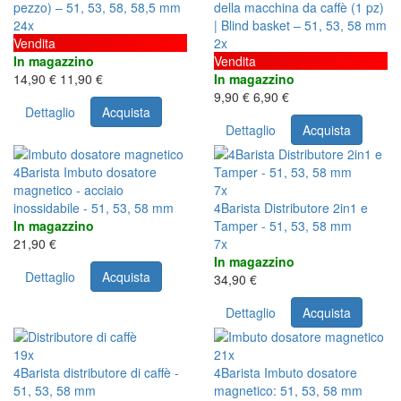
pezzo) – 51, 53, 58, 58,5 mm
della macchina da caffè (1 pz)
24x
| Blind basket – 51, 53, 58 mm
Vendita
2x
In magazzino
Vendita
14,90 €
11,90 €
In magazzino
9,90 €
6,90 €
Dettaglio
Acquista
Dettaglio
Acquista
4Barista Imbuto dosatore
magnetico - acciaio
7x
inossidabile - 51, 53, 58 mm
4Barista Distributore 2in1 e
In magazzino
Tamper - 51, 53, 58 mm
21,90 €
7x
In magazzino
Dettaglio
Acquista
34,90 €
Dettaglio
Acquista
19x
21x
4Barista distributore di caffè -
4Barista Imbuto dosatore
51, 53, 58 mm
magnetico: 51, 53, 58 mm