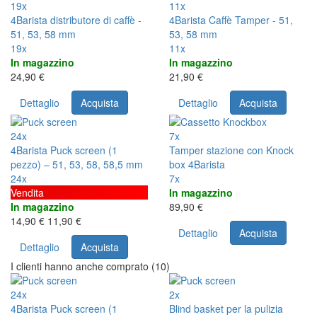
19x
11x
4Barista distributore di caffè -
4Barista Caffè Tamper - 51,
51, 53, 58 mm
53, 58 mm
19x
11x
In magazzino
In magazzino
24,90 €
21,90 €
Dettaglio
Acquista
Dettaglio
Acquista
24x
7x
4Barista Puck screen (1
Tamper stazione con Knock
pezzo) – 51, 53, 58, 58,5 mm
box 4Barista
24x
7x
Vendita
In magazzino
In magazzino
89,90 €
14,90 €
11,90 €
Dettaglio
Acquista
Dettaglio
Acquista
I clienti hanno anche comprato (10)
24x
2x
4Barista Puck screen (1
Blind basket per la pulizia