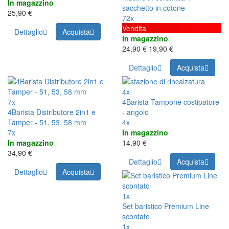
In magazzino
sacchetto in cotone
25,90 €
72x
Vendita
Dettaglio
Acquista
In magazzino
24,90 €
19,90 €
Dettaglio
Acquista
4x
7x
4Barista Tampone costipatore
4Barista Distributore 2in1 e
- angolo
Tamper - 51, 53, 58 mm
4x
7x
In magazzino
In magazzino
14,90 €
34,90 €
Dettaglio
Acquista
Dettaglio
Acquista
1x
Set baristico Premium Line
scontato
1x