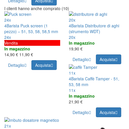
Dettaglio
Acquista
I clienti hanno anche comprato (10)
24x
20x
4Barista Puck screen (1
4Barista Distributore di aghi
pezzo) – 51, 53, 58, 58,5 mm
(strumento WDT)
24x
20x
Vendita
In magazzino
In magazzino
19,90 €
14,90 €
11,90 €
Dettaglio
Acquista
Dettaglio
Acquista
11x
4Barista Caffè Tamper - 51,
53, 58 mm
11x
In magazzino
21,90 €
Dettaglio
Acquista
21x