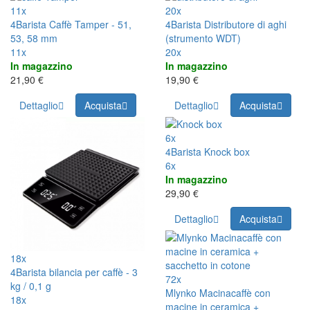
11x
20x
4Barista Caffè Tamper - 51,
4Barista Distributore di aghi
53, 58 mm
(strumento WDT)
11x
20x
In magazzino
In magazzino
21,90 €
19,90 €
Dettaglio
Acquista
Dettaglio
Acquista
6x
4Barista Knock box
6x
In magazzino
29,90 €
Dettaglio
Acquista
18x
4Barista bilancia per caffè - 3
72x
kg / 0,1 g
Mlynko Macinacaffè con
18x
macine in ceramica +