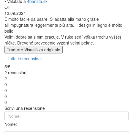
• Valutato a
4barista.sk
Oli
12.09.2024
È molto facile da usare. Si adatta alla mano grazie
all'impugnatura leggermente più alta. Il design in legno è molto
bello.
Veľmi dobre sa s nim pracuje. V ruke sedí vďaka trochu vyššej
rúčke. Drevené prevedenie vyzerá veľmi pekne.
Tradurre
Visualizza originale
tutte le recensioni
5/5
2 recensioni
2
0
0
0
0
Scrivi una recensione
Nome: