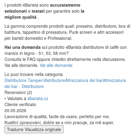
I prodotti 4Barista sono
accuratamente
selezionati
e
testati
per garantire solo
la
migliore qualità
.
La gamma comprende prodotti quali: pressino, distributore, box di
battitura, tappetino di pressatura, Puck screen e altri accessori
per baristi domestici e Professional.
Hai una domanda
sul prodotto 4Barista distributore di caffè con
manico in legno - 51, 53, 58 mm?
Consulta le FAQ oppure chiedici direttamente nella discussione.
Vai alle domande.
Vai alle domande
Lo puoi trovare nella categoria
Distributore
Tamper/distributore
Attrezzatura del bar
Attrezzatura
del bar - Distributore
Recensioni (2)
• Valutato a
4barista.cz
Cliente verificato
20.05.2026
Lavorazione di qualità, facile da usare, perfetto per me.
Kvalitní zpracování, dobře se s ním pracuje, za mě super.
Tradurre
Visualizza originale