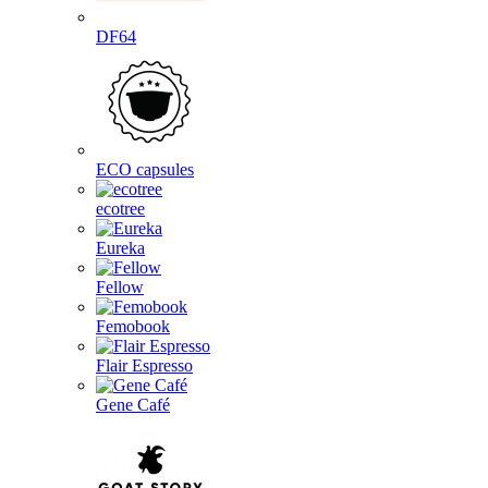
DF64
ECO capsules
ecotree
Eureka
Fellow
Femobook
Flair Espresso
Gene Café