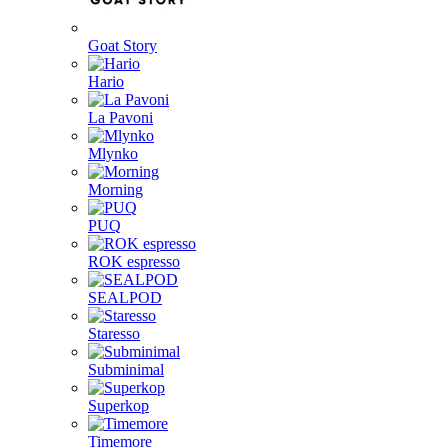
Goat Story
Hario
La Pavoni
Mlynko
Morning
PUQ
ROK espresso
SEALPOD
Staresso
Subminimal
Superkop
Timemore