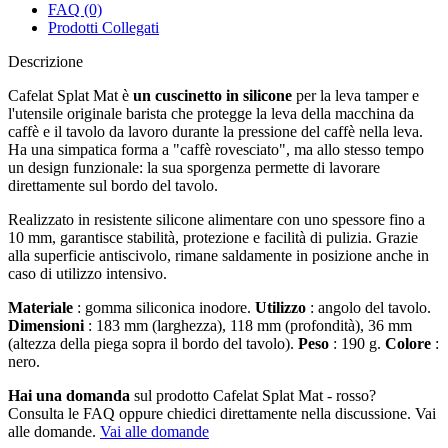
FAQ (0)
Prodotti Collegati
Descrizione
Cafelat Splat Mat è
un cuscinetto in silicone
per la leva tamper e
l'utensile originale barista che protegge la leva della macchina da
caffè e il tavolo da lavoro durante la pressione del caffè nella leva.
Ha una simpatica forma a "caffè rovesciato", ma allo stesso tempo
un design funzionale: la sua sporgenza permette di lavorare
direttamente sul bordo del tavolo.
Realizzato in resistente silicone alimentare con uno spessore fino a
10 mm, garantisce stabilità, protezione e facilità di pulizia. Grazie
alla superficie antiscivolo, rimane saldamente in posizione anche in
caso di utilizzo intensivo.
Materiale
: gomma siliconica inodore.
Utilizzo
: angolo del tavolo.
Dimensioni
: 183 mm (larghezza), 118 mm (profondità), 36 mm
(altezza della piega sopra il bordo del tavolo).
Peso
: 190 g.
Colore
:
nero.
Hai una domanda
sul prodotto Cafelat Splat Mat - rosso?
Consulta le FAQ oppure chiedici direttamente nella discussione. Vai
alle domande.
Vai alle domande