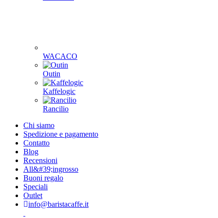
WACACO
Outin
Kaffelogic
Rancilio
Chi siamo
Spedizione e pagamento
Contatto
Blog
Recensioni
All&#39;ingrosso
Buoni regalo
Speciali
Outlet
info@baristacaffe.it