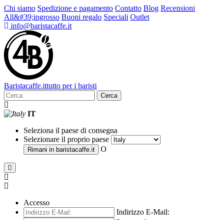
Chi siamo
Spedizione e pagamento
Contatto
Blog
Recensioni
All&#39;ingrosso
Buoni regalo
Speciali
Outlet
info@baristacaffe.it
Barista
caffe
.it
tutto per i baristi
Cerca
IT
Seleziona il paese di consegna
Selezionare il proprio paese
O
Rimani in
baristacaffe.it
Accesso
Indirizzo E-Mail: