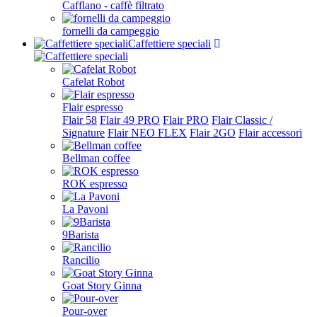
Cafflano - caffè filtrato
fornelli da campeggio
Caffettiere speciali
Cafelat Robot
Flair espresso
Flair 58
Flair 49 PRO
Flair PRO
Flair Classic /
Signature
Flair NEO FLEX
Flair 2GO
Flair accessori
Bellman coffee
ROK espresso
La Pavoni
9Barista
Rancilio
Goat Story Ginna
Pour-over