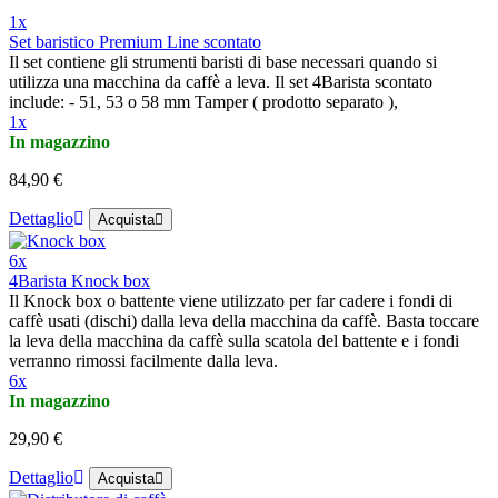
1x
Set baristico Premium Line scontato
Il set contiene gli strumenti baristi di base necessari quando si
utilizza una macchina da caffè a leva. Il set 4Barista scontato
include: - 51, 53 o 58 mm Tamper ( prodotto separato ),
1x
In magazzino
84,90 €
Dettaglio
Acquista
6x
4Barista Knock box
Il Knock box o battente viene utilizzato per far cadere i fondi di
caffè usati (dischi) dalla leva della macchina da caffè. Basta toccare
la leva della macchina da caffè sulla scatola del battente e i fondi
verranno rimossi facilmente dalla leva.
6x
In magazzino
29,90 €
Dettaglio
Acquista