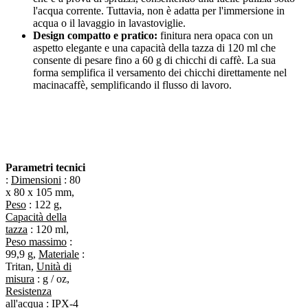
l'acqua corrente. Tuttavia, non è adatta per l'immersione in
acqua o il lavaggio in lavastoviglie.
Design compatto e pratico:
finitura nera opaca con un
aspetto elegante e una capacità della tazza di 120 ml che
consente di pesare fino a 60 g di chicchi di caffè. La sua
forma semplifica il versamento dei chicchi direttamente nel
macinacaffè, semplificando il flusso di lavoro.
Parametri tecnici
:
Dimensioni
: 80
x 80 x 105 mm,
Peso
: 122 g,
Capacità della
tazza
: 120 ml,
Peso massimo
:
99,9 g,
Materiale
:
Tritan,
Unità di
misura
: g / oz,
Resistenza
all'acqua
: IPX-4