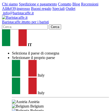
Chi siamo
Spedizione e pagamento
Contatto
Blog
Recensioni
All&#39;ingrosso
Buoni regalo
Speciali
Outlet
info@baristacaffe.it
Barista
caffe
.it
tutto per i baristi
Cerca
IT
Seleziona il paese di consegna
Selezionare il proprio paese
Italy
Italy
Austria
Belgium
Bulgaria