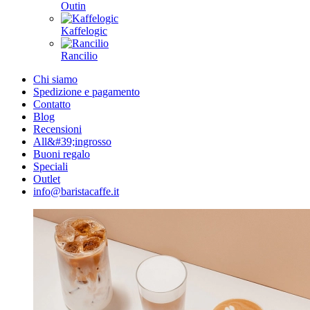
Outin
Kaffelogic
Rancilio
Chi siamo
Spedizione e pagamento
Contatto
Blog
Recensioni
All&#39;ingrosso
Buoni regalo
Speciali
Outlet
info@baristacaffe.it