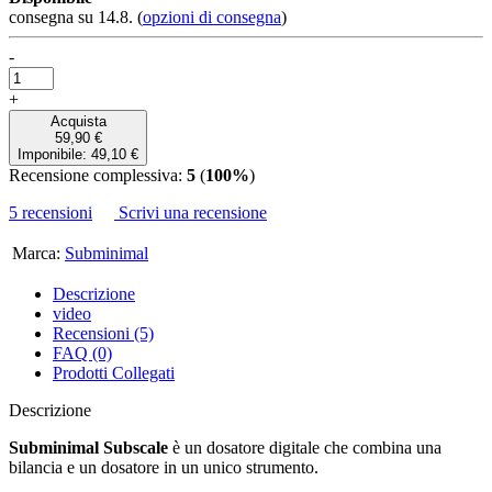
consegna su 14.8.
(
opzioni di consegna
)
-
+
Acquista
59,90 €
Imponibile: 49,10 €
Recensione complessiva:
5
(
100%
)
5 recensioni
Scrivi una recensione
Marca:
Subminimal
Descrizione
video
Recensioni (5)
FAQ (0)
Prodotti Collegati
Descrizione
Subminimal Subscale
è un dosatore digitale che combina una
bilancia e un dosatore in un unico strumento.