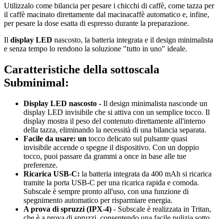
Utilizzalo come bilancia per pesare i chicchi di caffè, come tazza per
il caffè macinato direttamente dal macinacaffè automatico e, infine,
per pesare la dose esatta di espresso durante la preparazione.
Il
display LED
nascosto, la batteria integrata e il design minimalista
e senza tempo lo rendono la soluzione "tutto in uno" ideale.
Caratteristiche della sottoscala
Subminimal:
Display LED nascosto -
Il design minimalista nasconde un
display LED invisibile che si attiva con un semplice tocco. Il
display mostra il peso del contenuto direttamente all'interno
della tazza, eliminando la necessità di una bilancia separata.
Facile da usare: un
tocco delicato sul pulsante quasi
invisibile accende o spegne il dispositivo. Con un doppio
tocco, puoi passare da grammi a once in base alle tue
preferenze.
Ricarica USB-C:
la batteria integrata da 400 mAh si ricarica
tramite la porta USB-C per una ricarica rapida e comoda.
Subscale è sempre pronto all'uso, con una funzione di
spegnimento automatico per risparmiare energia.
A prova di spruzzi (IPX-4)
- Subscale è realizzata in Tritan,
che è a prova di spruzzi, consentendo una facile pulizia sotto