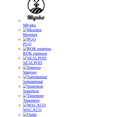
Mlynko
Morning
PUQ
ROK espresso
SEALPOD
Staresso
Subminimal
Superkop
Timemore
WACACO