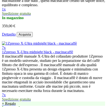
macinazione a due stadi , questi macinacaffè creano un sapore dolce,
equilibrato e complesso.
1x
Spedizione gratuita
In magazzino
359,00 €
Dettaglio
Acquista
7x
1Zpresso X-Ultra midnight black - macinacaffè
Il macinacaffè manuale X-Ultra del collaudato produttore 1Zpresso
è un modello universale, studiato per la preparazione sia del caffè
filtrato che dell'espresso . Il macinacaffè manuale di alta qualità
1Zpresso X-Ultra presenta un design elegante e minimalista con
finitura opaca in una gamma di colori. È dotato di manico
pieghevole e custodia da viaggio . Il macinacaffè è dotato di nuove
macine ettagonali in acciaio inossidabile che garantiscono una
macinatura uniforme. Grazie alle macine più piccole, non è
necessario esercitare molta forza durante la macinatura.
7x
Spedizione gratuita
+ Regalo