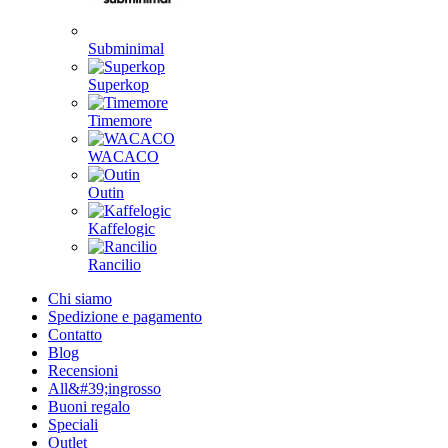
Subminimal
Superkop
Timemore
WACACO
Outin
Kaffelogic
Rancilio
Chi siamo
Spedizione e pagamento
Contatto
Blog
Recensioni
All&#39;ingrosso
Buoni regalo
Speciali
Outlet