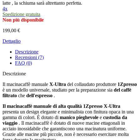
latte , la schiuma sarà altrettanto perfetta.
4x
Spedizione gratuita
Non più disponibile
199,00 €
Dettaglio
Descrizione
Recensioni (7)
FAQ (0)
Descrizione
Il macinacaffè manuale
X-Ultra
del collaudato produttore
1Zpresso
è un modello universale, studiato per la preparazione sia
del caffè
filtrato
che
dell'espresso
.
Il macinacaffè manuale di alta qualità 1Zpresso X-Ultra
presenta un design elegante e minimalista con finitura opaca in una
gamma di colori. È dotato di
manico pieghevole
e
custodia da
viaggio
. Il macinacaffè è dotato di nuove macine ettagonali in
acciaio inossidabile che garantiscono una macinatura uniforme.
Grazie alle macine più piccole, non è necessario esercitare molta
forza durante la macinatura.