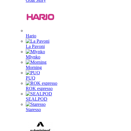
Goat Story
Hario
La Pavoni
Mlynko
Morning
PUQ
ROK espresso
SEALPOD
Staresso