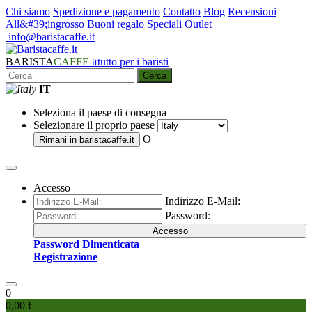
Chi siamo
Spedizione e pagamento
Contatto
Blog
Recensioni
All&#39;ingrosso
Buoni regalo
Speciali
Outlet
info@baristacaffe.it
BARISTA
CAFFE
tutto per i baristi
.it
Cerca
IT
Seleziona il paese di consegna
Selezionare il proprio paese
O
Rimani in
baristacaffe.it
Accesso
Indirizzo E-Mail:
Password:
Accesso
Password Dimenticata
Registrazione
0
0,00 €