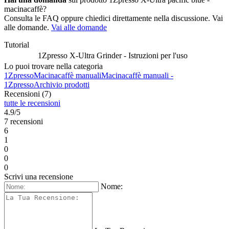
macinacaffè?
Consulta le FAQ oppure chiedici direttamente nella discussione. Vai
alle domande.
Vai alle domande
Tutorial
1Zpresso X-Ultra Grinder - Istruzioni per l'uso
Lo puoi trovare nella categoria
1Zpresso
Macinacaffè manuali
Macinacaffè manuali -
1Zpresso
Archivio prodotti
Recensioni (7)
tutte le recensioni
4.9/5
7 recensioni
6
1
0
0
0
Scrivi una recensione
Nome: