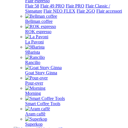
Flair espresso
Flair 58
Flair 49 PRO
Flair PRO
Flair Classic /
Signature
Flair NEO FLEX
Flair 2GO
Flair accessori
Bellman coffee
ROK espresso
La Pavoni
9Barista
Rancilio
Goat Story Ginna
Pour-over
Morning
Smart Coffee Tools
Aram caffè
Superkop