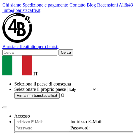
Chi siamo
Spedizione e pagamento
Contatto
Blog
Recensioni
All&#3
info@baristacaffe.it
Barista
caffe
.it
tutto per i baristi
Cerca
IT
Seleziona il paese di consegna
Selezionare il proprio paese
O
Rimani in
baristacaffe.it
Accesso
Indirizzo E-Mail:
Password: