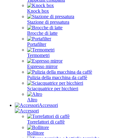
Knock box
Stazione di pressatura
Brocche di latte
Portafilter
Termometri
Espresso mirror
Pulizia della macchina da caffè
Sciacquatrice per bicchieri
Altro
Accessori
Torrefattori di caffè
Bollitore