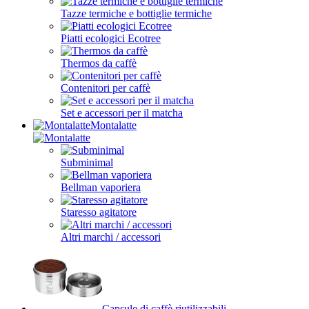
Tazze termiche e bottiglie termiche
Piatti ecologici Ecotree
Thermos da caffè
Contenitori per caffè
Set e accessori per il matcha
Montalatte
Subminimal
Bellman vaporiera
Staresso agitatore
Altri marchi / accessori
Capsule di caffè riutilizzabili