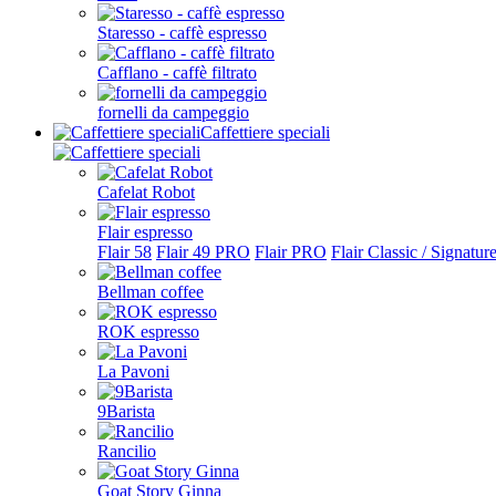
Staresso - caffè espresso
Cafflano - caffè filtrato
fornelli da campeggio
Caffettiere speciali
Cafelat Robot
Flair espresso
Flair 58
Flair 49 PRO
Flair PRO
Flair Classic / Signatur
Bellman coffee
ROK espresso
La Pavoni
9Barista
Rancilio
Goat Story Ginna