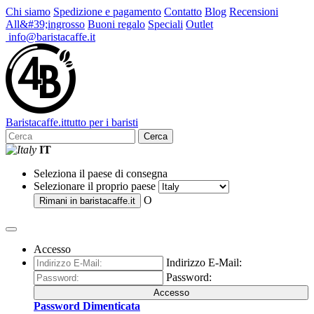
Chi siamo
Spedizione e pagamento
Contatto
Blog
Recensioni
All&#39;ingrosso
Buoni regalo
Speciali
Outlet
info@baristacaffe.it
Barista
caffe
.it
tutto per i baristi
Cerca
IT
Seleziona il paese di consegna
Selezionare il proprio paese
O
Rimani in
baristacaffe.it
Accesso
Indirizzo E-Mail:
Password:
Accesso
Password Dimenticata