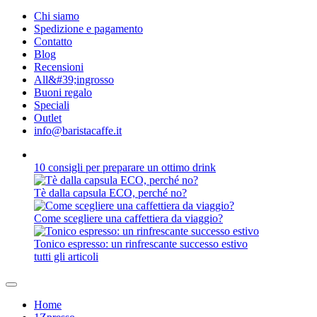
Chi siamo
Spedizione e pagamento
Contatto
Blog
Recensioni
All&#39;ingrosso
Buoni regalo
Speciali
Outlet
info@baristacaffe.it
10 consigli per preparare un ottimo drink
Tè dalla capsula ECO, perché no?
Come scegliere una caffettiera da viaggio?
Tonico espresso: un rinfrescante successo estivo
tutti gli articoli
Home