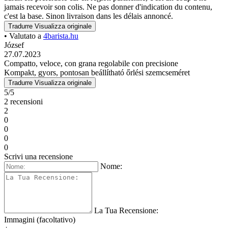
jamais recevoir son colis. Ne pas donner d'indication du contenu,
c'est la base. Sinon livraison dans les délais annoncé.
Tradurre
Visualizza originale
• Valutato a
4barista.hu
József
27.07.2023
Compatto, veloce, con grana regolabile con precisione
Kompakt, gyors, pontosan beállítható őrlési szemcseméret
Tradurre
Visualizza originale
5/5
2 recensioni
2
0
0
0
0
Scrivi una recensione
Nome:
La Tua Recensione:
Immagini (facoltativo)