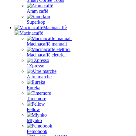
Smart Coffee Tools
Aram caffè
Superkop
Macinacaffè
Macinacaffè manuali
Macinacaffè elettrici
1Zpresso
Altre marche
Eureka
Timemore
Fellow
Mlynko
Femobook