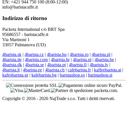
EN: +421 944 750 100 (8:00-12:00)
info@baristacaffe.it
Indirizzo di ritorno
Packeta International c/o BRT Spa
95686557 - baristacaffe.it
Via Marinoni 1
33057 Palmanova (UD)
4barista.sk
|
4barista.cz
|
4barista.hu
|
4barista.ro
|
4barista.pl
|
4barista.de
|
4barista.com
|
4barista.hr
|
4barista.nl
|
4barista.be
|
4barista.dk
|
4barista.se
|
4barista.pt
|
4barista.fi
|
4barista.lv
|
4barista.lt
|
4barista.ee
|
4barista.ch
|
cafebarista.fr
|
kaffeebarista.at
|
kafesbarista.gr
|
kafebarista.bg
|
baristashop.es
|
baristashop.si
Copyright © 2016 - 2026 NajTrade s.r.o. Tutti i diritti riservati.