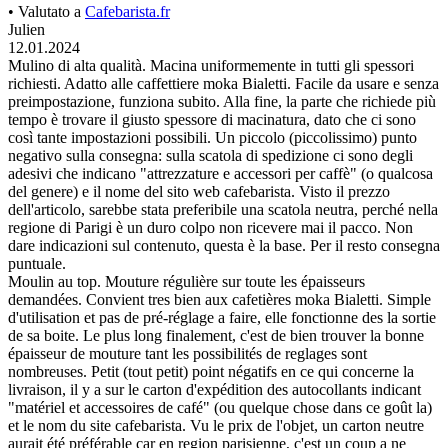
• Valutato a
Cafebarista.fr
Julien
12.01.2024
Mulino di alta qualità. Macina uniformemente in tutti gli spessori
richiesti. Adatto alle caffettiere moka Bialetti. Facile da usare e senza
preimpostazione, funziona subito. Alla fine, la parte che richiede più
tempo è trovare il giusto spessore di macinatura, dato che ci sono
così tante impostazioni possibili. Un piccolo (piccolissimo) punto
negativo sulla consegna: sulla scatola di spedizione ci sono degli
adesivi che indicano "attrezzature e accessori per caffè" (o qualcosa
del genere) e il nome del sito web cafebarista. Visto il prezzo
dell'articolo, sarebbe stata preferibile una scatola neutra, perché nella
regione di Parigi è un duro colpo non ricevere mai il pacco. Non
dare indicazioni sul contenuto, questa è la base. Per il resto consegna
puntuale.
Moulin au top. Mouture régulière sur toute les épaisseurs
demandées. Convient tres bien aux cafetières moka Bialetti. Simple
d'utilisation et pas de pré-réglage a faire, elle fonctionne des la sortie
de sa boite. Le plus long finalement, c'est de bien trouver la bonne
épaisseur de mouture tant les possibilités de reglages sont
nombreuses. Petit (tout petit) point négatifs en ce qui concerne la
livraison, il y a sur le carton d'expédition des autocollants indicant
"matériel et accessoires de café" (ou quelque chose dans ce goût la)
et le nom du site cafebarista. Vu le prix de l'objet, un carton neutre
aurait été préférable car en region parisienne, c'est un coup a ne