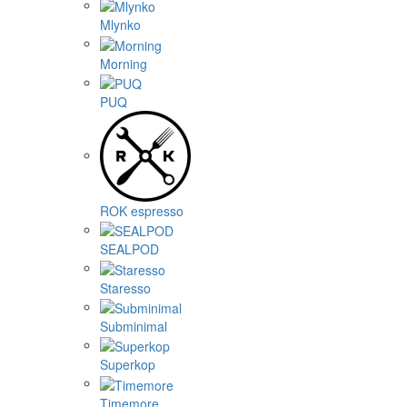
Mlynko
Morning
PUQ
ROK espresso
SEALPOD
Staresso
Subminimal
Superkop
Timemore