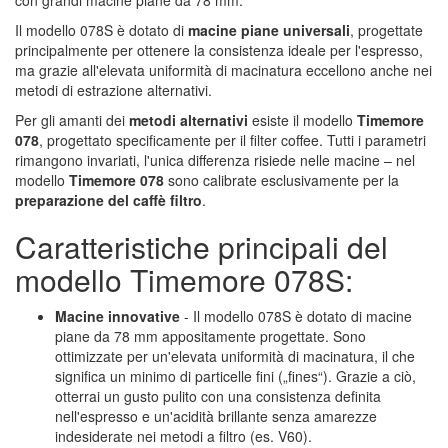
con grandi macine piane da 78 mm.
Il modello 078S è dotato di
macine piane universali
, progettate
principalmente per ottenere la consistenza ideale per l'espresso,
ma grazie all'elevata uniformità di macinatura eccellono anche nei
metodi di estrazione alternativi.
Per gli amanti dei
metodi alternativi
esiste il modello
Timemore
078
, progettato specificamente per il filter coffee. Tutti i parametri
rimangono invariati, l'unica differenza risiede nelle macine – nel
modello
Timemore 078
sono calibrate esclusivamente per la
preparazione del caffè filtro
.
Caratteristiche principali del
modello Timemore 078S:
Macine innovative
- Il modello 078S è dotato di macine
piane da 78 mm appositamente progettate. Sono
ottimizzate per un'elevata uniformità di macinatura, il che
significa un minimo di particelle fini („fines“). Grazie a ciò,
otterrai un gusto pulito con una consistenza definita
nell'espresso e un'acidità brillante senza amarezze
indesiderate nei metodi a filtro (es. V60).