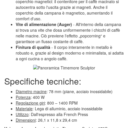
coperchio magnetici: il contenitore per il caffè macinato si
autocentra sotto l'uscita grazie ai magneti. Anche il
coperchio della campana è magnetico, aumentando il
comfort d'uso.
Vite di alimentazione (Auger)
- All'interno della campana
si trova una vite che dosa uniformemente i chicchi di caffè
nelle macine. Ciò previene l'effetto „popcorning“ e
garantisce un flusso costante di caffè.
Finitura di qualità
- Il corpo interamente in metallo è
robusto e, grazie al design moderno e minimalista, si adatta
a ogni cucina o angolo caffè.
Specifiche tecniche:
Diametro macine
: 78 mm (piane, acciaio inossidabile)
Potenza
: 400 W
Regolazione giri
: 800 – 1400 RPM
Materiale
: Lega di alluminio, acciaio inossidabile
Utilizzo
: Dall'espresso alla French Press
Dimensioni
: 26,1 x 11,8 x 29,4 cm