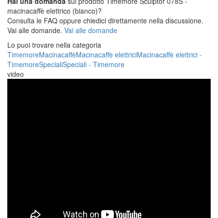
Hai una domanda
sul prodotto Timemore Sculptor 078S -
macinacaffè elettrico (bianco)?
Consulta le FAQ oppure chiedici direttamente nella discussione.
Vai alle domande.
Vai alle domande
Lo puoi trovare nella categoria
Timemore
Macinacaffè
Macinacaffè elettrici
Macinacaffè elettrici -
Timemore
Speciali
Speciali - Timemore
video