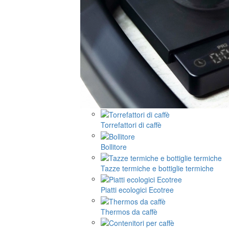
Torrefattori di caffè
Bollitore
Tazze termiche e bottiglie termiche
Piatti ecologici Ecotree
Thermos da caffè