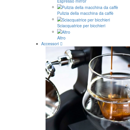
Espresso mirror
Pulizia della macchina da caffè
Sciacquatrice per bicchieri
Altro
Accessori