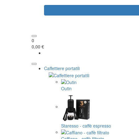
0
0,00 €
Caffettiere portatili
Outin
Staresso - caffè espresso
Cafflano - caffè filtrato