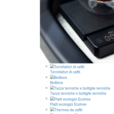
Torrefattori di caffè
Bollitore
Tazze termiche e bottiglie termiche
Piatti ecologici Ecotree