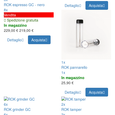
ROK espresso GC - nero
Dettaglio
Acquista
8x
Vendita
Spedizione gratuita
In magazzino
229,00 €
219,00 €
Dettaglio
Acquista
1x
ROK pannarello
1x
In magazzino
25,90 €
Dettaglio
Acquista
6x
2x
ROK grinder GC
ROK tamper
6x
2x