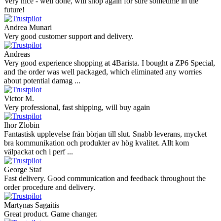
Very nice - well done, will shop again for sure sometime in the
future!
Andrea Munari
Very good customer support and delivery.
Andreas
Very good experience shopping at 4Barista. I bought a ZP6 Special,
and the order was well packaged, which eliminated any worries
about potential damag ...
Victor M.
Very professional, fast shipping, will buy again
Ihor Zlobin
Fantastisk upplevelse från början till slut. Snabb leverans, mycket
bra kommunikation och produkter av hög kvalitet. Allt kom
välpackat och i perf ...
George Staf
Fast delivery. Good communication and feedback throughout the
order procedure and delivery.
Martynas Sagaitis
Great product. Game changer.