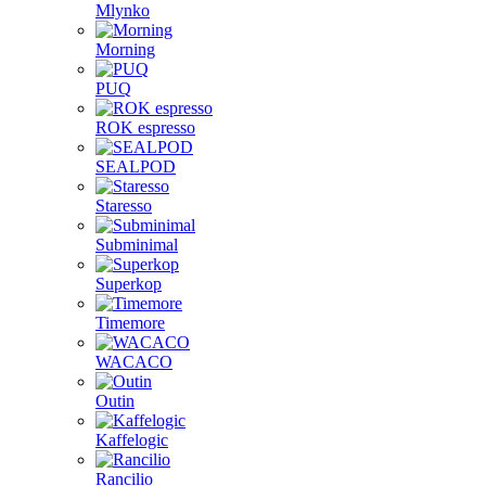
Mlynko
Morning
PUQ
ROK espresso
SEALPOD
Staresso
Subminimal
Superkop
Timemore
WACACO
Outin
Kaffelogic
Rancilio