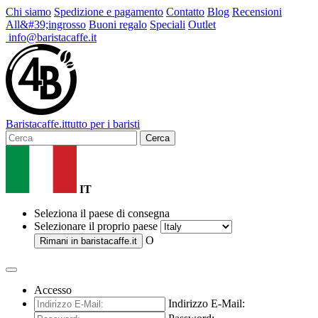
Chi siamo
Spedizione e pagamento
Contatto
Blog
Recensioni
All&#39;ingrosso
Buoni regalo
Speciali
Outlet
info@baristacaffe.it
Barista
caffe
.it
tutto per i baristi
Cerca
IT
Seleziona il paese di consegna
Selezionare il proprio paese
O
Rimani in
baristacaffe.it
Accesso
Indirizzo E-Mail: