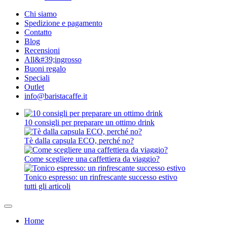
Chi siamo
Spedizione e pagamento
Contatto
Blog
Recensioni
All&#39;ingrosso
Buoni regalo
Speciali
Outlet
info@baristacaffe.it
10 consigli per preparare un ottimo drink
Tè dalla capsula ECO, perché no?
Come scegliere una caffettiera da viaggio?
Tonico espresso: un rinfrescante successo estivo
tutti gli articoli
Home