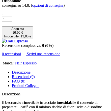
Disponibile
consegna su 14.8.
(
opzioni di consegna
)
-
+
Acquista
16,90 €
Imponibile: 13,85 €
Recensione complessiva:
0
(
0%
)
0 recensioni
Scrivi una recensione
Marca:
Flair Espresso
Descrizione
Recensioni (0)
FAQ (0)
Prodotti Collegati
Descrizione
Il
beccuccio rimovibile in acciaio inossidabile
ti consente di
preparare il caffè con il minimo rischio di fuoriuscite o disordine