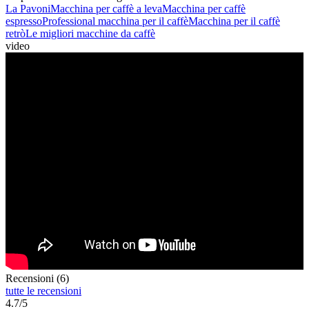
La Pavoni
Macchina per caffè a leva
Macchina per caffè
espresso
Professional macchina per il caffè
Macchina per il caffè
retrò
Le migliori macchine da caffè
video
Recensioni (6)
tutte le recensioni
4.7/5