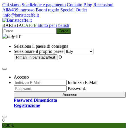
Chi siamo
Spedizione e pagamento
Contatto
Blog
Recensioni
All&#39;ingrosso
Buoni regalo
Speciali
Outlet
info@baristacaffe.it
BARISTA
CAFFE
tutto per i baristi
.it
Cerca
IT
Seleziona il paese di consegna
Selezionare il proprio paese
O
Rimani in
baristacaffe.it
Accesso
Indirizzo E-Mail:
Password:
Accesso
Password Dimenticata
Registrazione
0
0,00 €