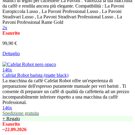
Manici in legno per caffettiere La Pavoni . Valorizza la tua macchina
da caffè e rendila ancora più elegante. Compatibilità : La Pavoni
Europiccola Lusso , La Pavoni Professional Lusso , La Pavoni
Stradivari Lusso , La Pavoni Stradivari Professional Lusso , La
Pavoni Professional Rame Gold
2x
Esaurito
99,90 €
Dettaglio
146x
Cafelat Robot barista (matte black)
La macchina da caffè Cafelat Robot offre un'esperienza di
preparazione dell'espresso puramente manuale per veri baristi . Ti
consente di preparare un caffè di qualità da caffetteria ad un prezzo
incomparabilmente inferiore rispetto a una macchina da caffè
Professional.
146x
Spedizione gratuita
+ Regalo
Esaurito
~22.09.2026