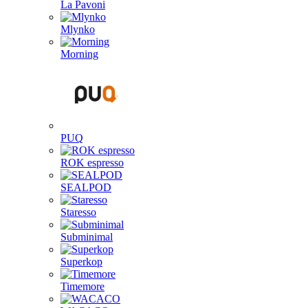
La Pavoni
Mlynko
Morning
PUQ
ROK espresso
SEALPOD
Staresso
Subminimal
Superkop
Timemore