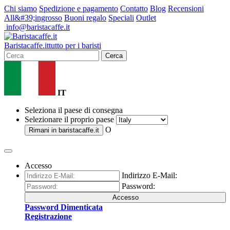
Chi siamo
Spedizione e pagamento
Contatto
Blog
Recensioni
All&#39;ingrosso
Buoni regalo
Speciali
Outlet
info@baristacaffe.it
Barista
caffe
.it
tutto per i baristi
Cerca
IT
Seleziona il paese di consegna
Selezionare il proprio paese
O
Rimani in
baristacaffe.it
Accesso
Indirizzo E-Mail:
Password:
Accesso
Password Dimenticata
Registrazione