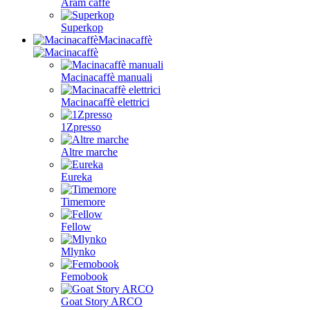
Aram caffè
Superkop
Macinacaffè
Macinacaffè manuali
Macinacaffè elettrici
1Zpresso
Altre marche
Eureka
Timemore
Fellow
Mlynko
Femobook
Goat Story ARCO