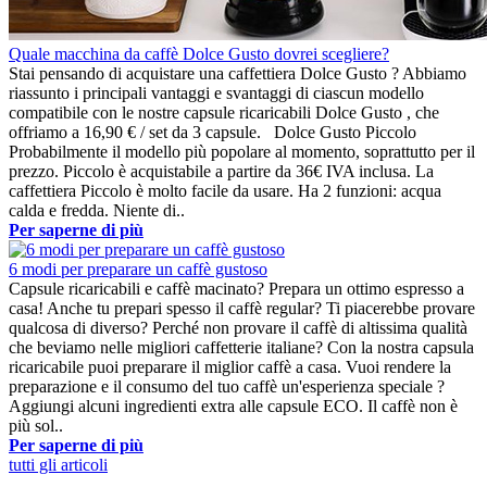
Quale macchina da caffè Dolce Gusto dovrei scegliere?
Stai pensando di acquistare una caffettiera Dolce Gusto ? Abbiamo
riassunto i principali vantaggi e svantaggi di ciascun modello
compatibile con le nostre capsule ricaricabili Dolce Gusto , che
offriamo a 16,90 € / set da 3 capsule. Dolce Gusto Piccolo
Probabilmente il modello più popolare al momento, soprattutto per il
prezzo. Piccolo è acquistabile a partire da 36€ IVA inclusa. La
caffettiera Piccolo è molto facile da usare. Ha 2 funzioni: acqua
calda e fredda. Niente di..
Per saperne di più
6 modi per preparare un caffè gustoso
Capsule ricaricabili e caffè macinato? Prepara un ottimo espresso a
casa! Anche tu prepari spesso il caffè regular? Ti piacerebbe provare
qualcosa di diverso? Perché non provare il caffè di altissima qualità
che beviamo nelle migliori caffetterie italiane? Con la nostra capsula
ricaricabile puoi preparare il miglior caffè a casa. Vuoi rendere la
preparazione e il consumo del tuo caffè un'esperienza speciale ?
Aggiungi alcuni ingredienti extra alle capsule ECO. Il caffè non è
più sol..
Per saperne di più
tutti gli articoli