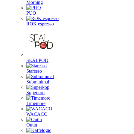
Morning
PUQ
ROK espresso
SEALPOD
Staresso
Subminimal
Superkop
Timemore
WACACO
Outin