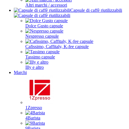
Altri marchi / accessori
Capsule di caffè riutilizzabili
Dolce Gusto capsule
Nespresso capsule
Cafissimo, Caffitaly, K-fee capsule
Tassimo capsule
Illy e altro
Marchi
1Zpresso
4Barista
9Barista