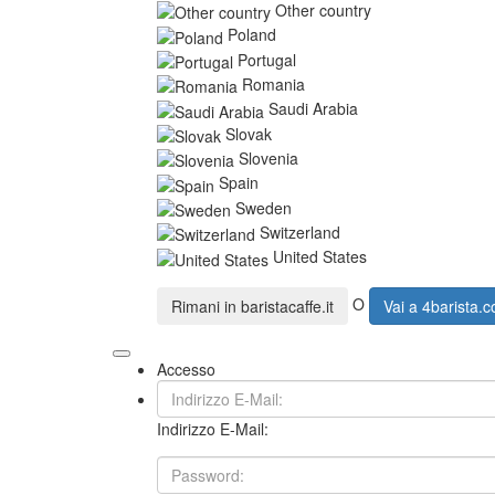
Other country
Poland
Portugal
Romania
Saudi Arabia
Slovak
Slovenia
Spain
Sweden
Switzerland
United States
O
Rimani in
baristacaffe.it
Vai a
4barista.
Accesso
Indirizzo E-Mail: