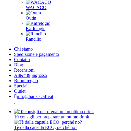
WACACO
Outin
Kaffelogic
Rancilio
Chi siamo
Spedizione e pagamento
Contatto
Blog
Recensioni
All&#39;ingrosso
Buoni regalo
Speciali
Outlet
info@baristacaffe.it
10 consigli per preparare un ottimo drink
Tè dalla capsula ECO, perché no?