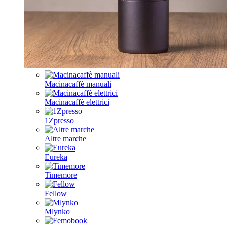
Macinacaffè manuali
Macinacaffè elettrici
1Zpresso
Altre marche
Eureka
Timemore
Fellow
Mlynko