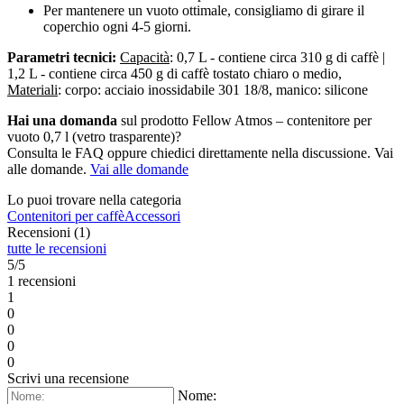
Per mantenere un vuoto ottimale, consigliamo di girare il
coperchio ogni 4-5 giorni.
Parametri tecnici:
Capacità
: 0,7 L - contiene circa 310 g di caffè |
1,2 L - contiene circa 450 g di caffè tostato chiaro o medio,
Materiali
:
corpo: acciaio inossidabile 301 18/8, manico: silicone
Hai una domanda
sul prodotto Fellow Atmos – contenitore per
vuoto 0,7 l (vetro trasparente)?
Consulta le FAQ oppure chiedici direttamente nella discussione. Vai
alle domande.
Vai alle domande
Lo puoi trovare nella categoria
Contenitori per caffè
Accessori
Recensioni (1)
tutte le recensioni
5/5
1 recensioni
1
0
0
0
0
Scrivi una recensione
Nome: