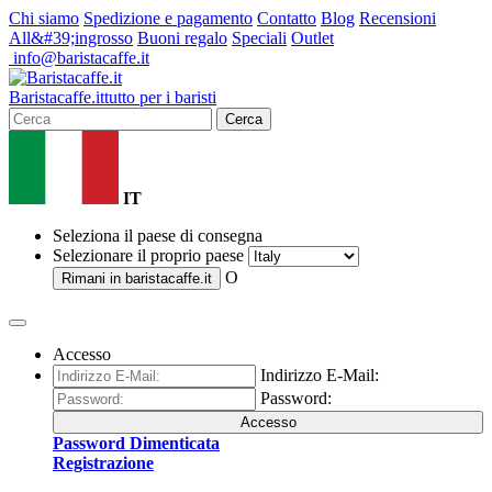
Chi siamo
Spedizione e pagamento
Contatto
Blog
Recensioni
All&#39;ingrosso
Buoni regalo
Speciali
Outlet
info@baristacaffe.it
Barista
caffe
.it
tutto per i baristi
Cerca
IT
Seleziona il paese di consegna
Selezionare il proprio paese
O
Rimani in
baristacaffe.it
Accesso
Indirizzo E-Mail:
Password:
Accesso
Password Dimenticata
Registrazione