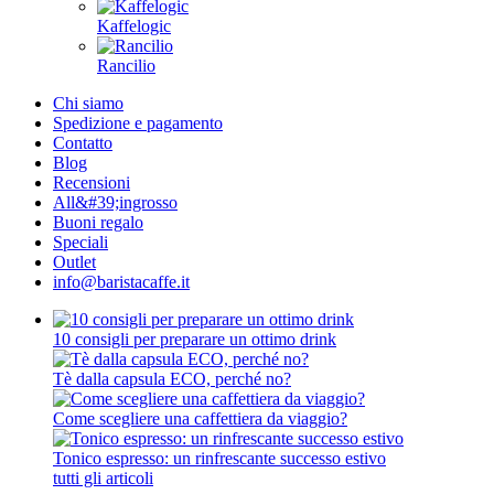
Kaffelogic
Rancilio
Chi siamo
Spedizione e pagamento
Contatto
Blog
Recensioni
All&#39;ingrosso
Buoni regalo
Speciali
Outlet
info@baristacaffe.it
10 consigli per preparare un ottimo drink
Tè dalla capsula ECO, perché no?
Come scegliere una caffettiera da viaggio?
Tonico espresso: un rinfrescante successo estivo
tutti gli articoli