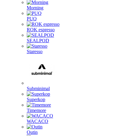
Morning
PUQ
ROK espresso
SEALPOD
Staresso
Subminimal
Superkop
Timemore
WACACO
Outin