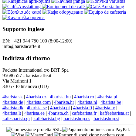
Supporto inglese
EN: +421 944 750 100 (8:00-12:00)
info@baristacaffe.it
Indirizzo di ritorno
Packeta International c/o BRT Spa
95686557 - baristacaffe.it
Via Marinoni 1
33057 Palmanova (UD)
4barista.sk
|
4barista.cz
|
4barista.hu
|
4barista.ro
|
4barista.pl
|
4barista.de
|
4barista.com
|
4barista.hr
|
4barista.nl
|
4barista.be
|
4barista.dk
|
4barista.se
|
4barista.pt
|
4barista.fi
|
4barista.lv
|
4barista.lt
|
4barista.ee
|
4barista.ch
|
cafebarista.fr
|
kaffeebarista.at
|
kafesbarista.gr
|
kafebarista.bg
|
baristashop.es
|
baristashop.si