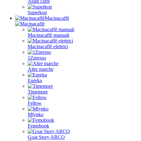
Aram caffè
Superkop
Macinacaffè
Macinacaffè manuali
Macinacaffè elettrici
1Zpresso
Altre marche
Eureka
Timemore
Fellow
Mlynko
Femobook
Goat Story ARCO