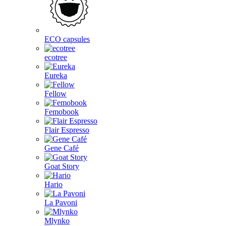
ECO capsules
ecotree
Eureka
Fellow
Femobook
Flair Espresso
Gene Café
Goat Story
Hario
La Pavoni
Mlynko