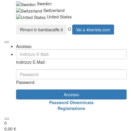
Sweden
Switzerland
United States
O
Rimani in
baristacaffe.it
Vai a
4barista.com
Accesso
Indirizzo E-Mail:
Password:
Accesso
Password Dimenticata
Registrazione
0
0,00 €