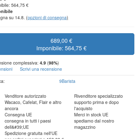
ibile: 564,75 €
nibile
gna su 14.8.
(
opzioni di consegna
)
689,00 €
Imponibile: 564,75 €
sione complessiva:
4.9
(
98%
)
ensioni
Scrivi una recensione
ca:
9Barista
Venditore autorizzato
Rivenditore specializzato
Wacaco, Cafelat, Flair e altro
supporto prima e dopo
ancora
l'acquisto
Consegna UE
Merci in stock UE
consegna in tutti i paesi
spediamo dal nostro
dell&#39;UE
magazzino
Spedizione gratuita nell'UE