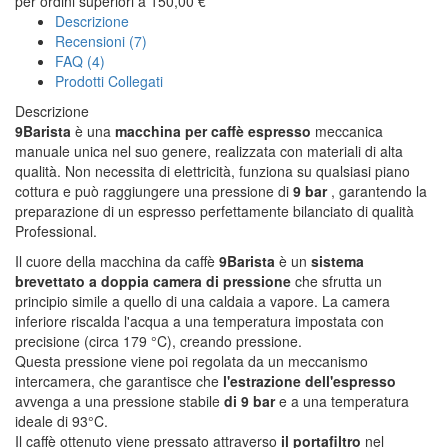
per ordini superiori a 150,00 €
Descrizione
Recensioni (7)
FAQ (4)
Prodotti Collegati
Descrizione
9Barista
è una
macchina per caffè espresso
meccanica
manuale unica nel suo genere, realizzata con materiali di alta
qualità. Non necessita di elettricità, funziona su qualsiasi piano
cottura e può raggiungere una pressione di
9 bar
, garantendo la
preparazione di un espresso perfettamente bilanciato di qualità
Professional.
Il cuore della macchina da caffè
9Barista
è un
sistema
brevettato a doppia camera di pressione
che sfrutta un
principio simile a quello di una caldaia a vapore. La camera
inferiore riscalda l'acqua a una temperatura impostata con
precisione (circa 179 °C), creando pressione.
Questa pressione viene poi regolata da un meccanismo
intercamera, che garantisce che
l'estrazione dell'espresso
avvenga a una pressione stabile
di 9 bar
e a una temperatura
ideale di 93°C.
Il caffè ottenuto viene pressato attraverso
il portafiltro
nel