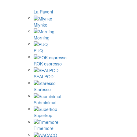
La Pavoni
Mlynko
Morning
PUQ
ROK espresso
SEALPOD
Staresso
Subminimal
Superkop
Timemore