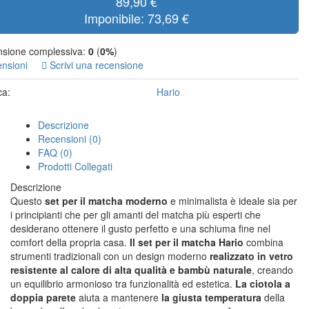
89,90 €
Imponibile: 73,69 €
sione complessiva:
0
(
0%
)
ensioni
Scrivi una recensione
ca:
Hario
Descrizione
Recensioni (0)
FAQ (0)
Prodotti Collegati
Descrizione
Questo
set per il matcha
moderno
e minimalista è ideale sia per
i principianti che per gli amanti del matcha più esperti che
desiderano ottenere il gusto perfetto e una schiuma fine nel
comfort della propria casa.
Il set per il matcha Hario
combina
strumenti tradizionali con un design moderno
realizzato in vetro
resistente al calore di alta qualità e bambù naturale
, creando
un equilibrio armonioso tra funzionalità ed estetica.
La ciotola a
doppia parete
aiuta a mantenere
la giusta temperatura
della