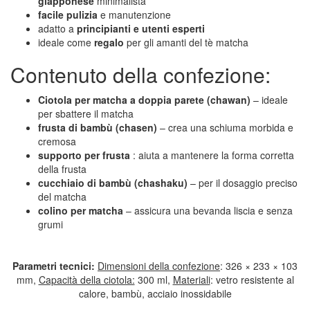
giapponese
minimalista
facile pulizia
e manutenzione
adatto a
principianti e utenti esperti
ideale come
regalo
per gli amanti del tè matcha
Contenuto della confezione:
Ciotola per matcha a doppia parete (chawan)
– ideale
per sbattere il matcha
frusta di bambù (chasen)
– crea una schiuma morbida e
cremosa
supporto per frusta
: aiuta a mantenere la forma corretta
della frusta
cucchiaio di bambù (chashaku)
– per il dosaggio preciso
del matcha
colino per matcha
– assicura una bevanda liscia e senza
grumi
Parametri tecnici:
Dimensioni della confezione
: 326 × 233 × 103
mm,
Capacità della ciotola:
300 ml,
Materiali
:
vetro resistente al
calore, bambù, acciaio inossidabile