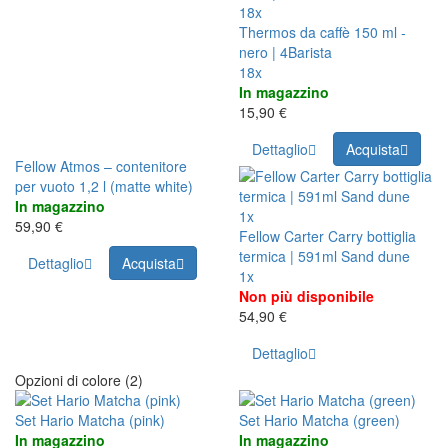
18x
Thermos da caffè 150 ml -
nero | 4Barista
18x
In magazzino
15,90 €
Dettaglio
Acquista
Fellow Atmos – contenitore
per vuoto 1,2 l (matte white)
In magazzino
1x
59,90 €
Fellow Carter Carry bottiglia
termica | 591ml Sand dune
Dettaglio
Acquista
1x
Non più disponibile
54,90 €
Dettaglio
Opzioni di colore (2)
Set Hario Matcha (pink)
Set Hario Matcha (green)
In magazzino
In magazzino