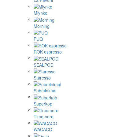
La Pavoni
Mlynko
Morning
PUQ
ROK espresso
SEALPOD
Staresso
Subminimal
Superkop
Timemore
WACACO