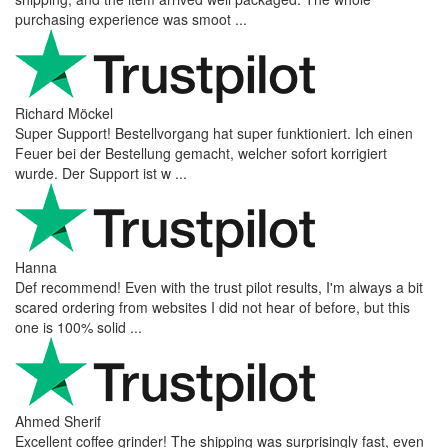
products were in great conditions. I will be buying again. The
shipping to Switzerland ...
Mihaylovich
perfect all product,company,delivery, thanks recomended
Nerijus
Excellent store! Friendly and professional communication, fast
shipping, and the item arrived well packaged. The whole
purchasing experience was smoot ...
Richard Möckel
Super Support! Bestellvorgang hat super funktioniert. Ich einen
Feuer bei der Bestellung gemacht, welcher sofort korrigiert