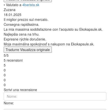
Gooseneck
Bernhard
30.12.2025
Prodotto di alta qualità e bellezza
Hochwertiges und schönes Produkt
Tradurre
Visualizza originale
• Valutato a
4barista.sk
Prodotto acquistato:
Fellow Stagg EKG PRO Nero + Noce | Bollitore elettrico
Gooseneck
Linda
28.05.2025
Bollitore di altissima qualità, design molto bello, consigliato.
Velmi kvalitna kanvica, velmi pekny dizajn, odporucam.
Tradurre
Visualizza originale
• Valutato a
4barista.sk
Zuzana
18.01.2025
Il miglior prezzo sul mercato.
Consegna rapidissima.
La mia massima soddisfazione con l'acquisto su Ekokapsule.sk.
Najlepšia cena na trhu.
Expresne rýchle doručenie.