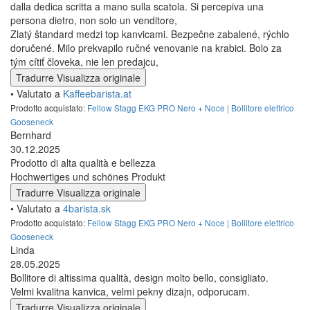
cuanto a lo estético, es muy bonito. Además, es muy fácil y
simple de programar.
El único pero que puedo ponerle es que el avisador acústico, que
avisa cuando llega a la temperatura objetivo, suena muy muy
flojo, y con sólo que haya algún ligero ruido en el entorno ya no
se escucha. Por eso yo le pondría una nota de 4,5, pero como no
es posible, le pongo un 5, porque considero que esto es
absolutamente secundario.
Tradurre
Visualizza originale
• Valutato a
4barista.sk
Róbert
23.05.2026
Il punto di riferimento tra i bollitori di alta gamma. Imballaggio
sicuro, consegna rapida. Sono rimasto piacevolmente sorpreso
dalla dedica scritta a mano sulla scatola. Si percepiva una
persona dietro, non solo un venditore,
Zlatý štandard medzi top kanvicami. Bezpečne zabalené, rýchlo
doručené. Milo prekvapilo ručné venovanie na krabici. Bolo za
tým cítiť človeka, nie len predajcu,
Tradurre
Visualizza originale
• Valutato a
Kaffeebarista.at
Prodotto acquistato:
Fellow Stagg EKG PRO Nero + Noce | Bollitore elettrico