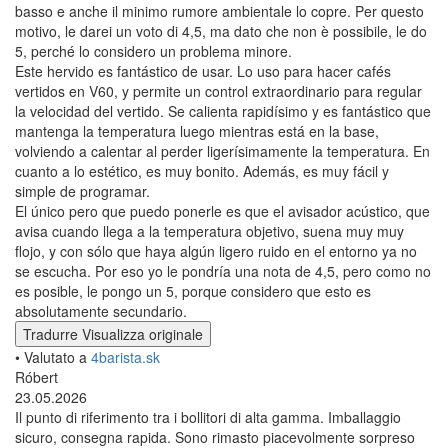
Bollitore elettrico Gooseneck
• Valutato a
Baristashop.es
Juan José
23.07.2026
Questa caffettiera a ebollizione è fantastica. La uso per il caffè
filtro con il mio V60 e permette un controllo eccellente sulla
velocità di versamento. Si riscalda incredibilmente in fretta ed è
fantastico che mantenga la temperatura anche quando è
appoggiata sulla base, riscaldandosi di nuovo non appena si
raffredda anche solo leggermente. Esteticamente è molto bella. È
anche molto facile e semplice da programmare. La mia unica
lamentela riguarda l'allarme acustico, che segnala il
raggiungimento della temperatura desiderata: è molto, molto
basso e anche il minimo rumore ambientale lo copre. Per questo
motivo, le darei un voto di 4,5, ma dato che non è possibile, le do
5, perché lo considero un problema minore.
Este hervido es fantástico de usar. Lo uso para hacer cafés
vertidos en V60, y permite un control extraordinario para regular
la velocidad del vertido. Se calienta rapidísimo y es fantástico que
mantenga la temperatura luego mientras está en la base,
volviendo a calentar al perder ligerísimamente la temperatura. En