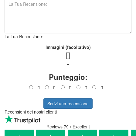
Moja maximálna spokojnosť s nakupom na Ekokapsule.sk.
Tradurre
Visualizza originale
5/5
5 recensioni
5
0
0
0
0
Scrivi una recensione
Nome:
La Tua Recensione:
Immagini (facoltativo)