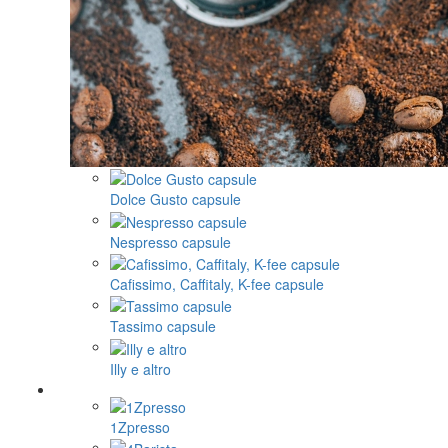
Dolce Gusto capsule
Nespresso capsule
Cafissimo, Caffitaly, K-fee capsule
Tassimo capsule
Illy e altro
1Zpresso