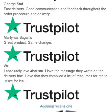
Victor M.
Very professional, fast shipping, will buy again
Ihor Zlobin
Fantastisk upplevelse från början till slut. Snabb leverans, mycket
bra kommunikation och produkter av hög kvalitet. Allt kom
välpackat och i perf ...
George Staf
Fast delivery. Good communication and feedback throughout the
order procedure and delivery.
Martynas Sagaitis