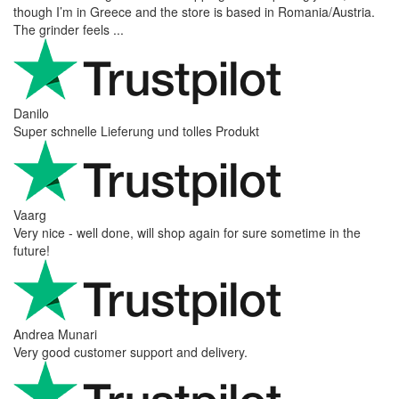
wurde. Der Support ist w ...
Hanna
Def recommend! Even with the trust pilot results, I'm always a bit
scared ordering from websites I did not hear of before, but this
one is 100% solid ...
Ahmed Sherif
Excellent coffee grinder! The shipping was surprisingly fast, even
though I’m in Greece and the store is based in Romania/Austria.
The grinder feels ...
Danilo
Super schnelle Lieferung und tolles Produkt