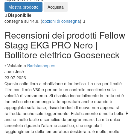
Recensioni
Fellow Stagg
EKG PRO Nero | Bollitore
elettrico Gooseneck
Stai cercando Fellow Stagg EKG PRO Nero | Bollitore elettrico
Gooseneck recensioni di prodotti?
Finora, questo prodotto è stato valutato con 5 stelle su 5 da 5
utenti. Di seguito troverai recensioni ed esperienze di utenti reali
di Fellow Stagg EKG PRO Nero | Bollitore elettrico Gooseneck.
179,90 €
Imponibile: 147,46 €
Mostra prodotto
Acquista
Disponibile
consegna su 14.8.
(
opzioni di consegna
)
Recensioni dei prodotti Fellow
Stagg EKG PRO Nero |