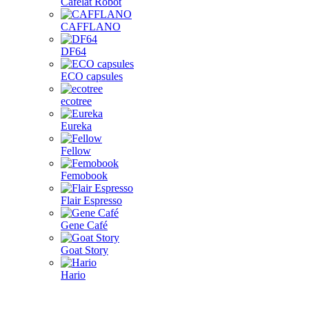
Cafelat Robot
CAFFLANO
DF64
ECO capsules
ecotree
Eureka
Fellow
Femobook
Flair Espresso
Gene Café
Goat Story
Hario