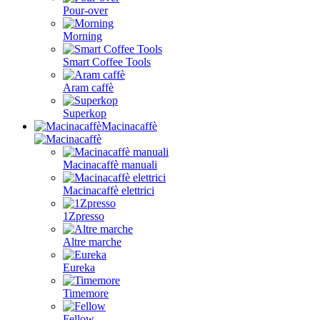
Pour-over
Morning
Smart Coffee Tools
Aram caffè
Superkop
Macinacaffè
Macinacaffè manuali
Macinacaffè elettrici
1Zpresso
Altre marche
Eureka
Timemore
Fellow