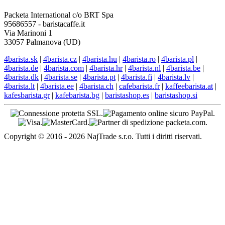
Packeta International c/o BRT Spa
95686557 - baristacaffe.it
Via Marinoni 1
33057 Palmanova (UD)
4barista.sk
|
4barista.cz
|
4barista.hu
|
4barista.ro
|
4barista.pl
|
4barista.de
|
4barista.com
|
4barista.hr
|
4barista.nl
|
4barista.be
|
4barista.dk
|
4barista.se
|
4barista.pt
|
4barista.fi
|
4barista.lv
|
4barista.lt
|
4barista.ee
|
4barista.ch
|
cafebarista.fr
|
kaffeebarista.at
|
kafesbarista.gr
|
kafebarista.bg
|
baristashop.es
|
baristashop.si
Copyright © 2016 - 2026 NajTrade s.r.o. Tutti i diritti riservati.