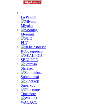
La Pavoni
Mlynko
Morning
PUQ
ROK espresso
SEALPOD
Staresso
Subminimal
Superkop
Timemore
WACACO