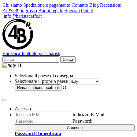
Chi siamo
Spedizione e pagamento
Contatto
Blog
Recensioni
All&#39;ingrosso
Buoni regalo
Speciali
Outlet
info@baristacaffe.it
Barista
caffe
.it
tutto per i baristi
Cerca
IT
Seleziona il paese di consegna
Selezionare il proprio paese
O
Rimani in
baristacaffe.it
Accesso
Indirizzo E-Mail:
Password:
Accesso
Password Dimenticata