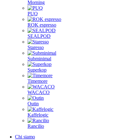
Morning
PUQ
ROK espresso
SEALPOD
Staresso
Subminimal
Superkop
Timemore
WACACO
Outin
Kaffelogic
Rancilio
Chi siamo