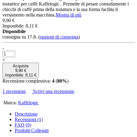
tostatrice per caffè Kaffelogic . Permette di pesare comodamente i
chicchi di caffè prima della tostatura e la sua forma facilita il
versamento nella macchina.
Mostra di più
9,90 €
Imponibile: 8,11 €
Disponibile
consegna su 17.8.
(
opzioni di consegna
)
-
+
Acquista
9,90 €
Imponibile: 8,11 €
Recensione complessiva:
4
(
80%
)
1 recensioni
Scrivi una recensione
Marca:
Kaffelogic
Descrizione
Recensioni (1)
FAQ (0)
Prodotti Collegati