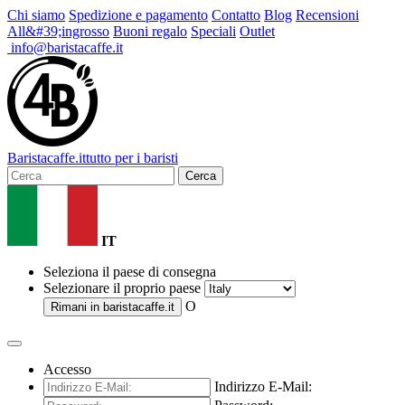
Chi siamo
Spedizione e pagamento
Contatto
Blog
Recensioni
All&#39;ingrosso
Buoni regalo
Speciali
Outlet
info@baristacaffe.it
Barista
caffe
.it
tutto per i baristi
Cerca
IT
Seleziona il paese di consegna
Selezionare il proprio paese
O
Rimani in
baristacaffe.it
Accesso
Indirizzo E-Mail: