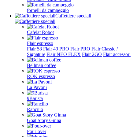
fornelli da campeggio
Caffettiere speciali
Cafelat Robot
Flair espresso
Flair 58
Flair 49 PRO
Flair PRO
Flair Classic /
Signature
Flair NEO FLEX
Flair 2GO
Flair accessori
Bellman coffee
ROK espresso
La Pavoni
9Barista
Rancilio
Goat Story Ginna
Pour-over