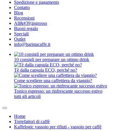
Spedizione e pagamento
Contatto
Blog
Recensioni
All&#39;ingrosso
Buoni regalo
Speciali
Outlet
info@baristacaffe.it
10 consigli per preparare un ottimo drink
Tè dalla capsula ECO, perché no?
Come scegliere una caffettiera da viaggio?
Tonico espresso: un rinfrescante successo estivo
tutti gli articoli
Home
Torrefattori di caffè
Kaffelogic vassoio per rifiuti - vassoio per caffè