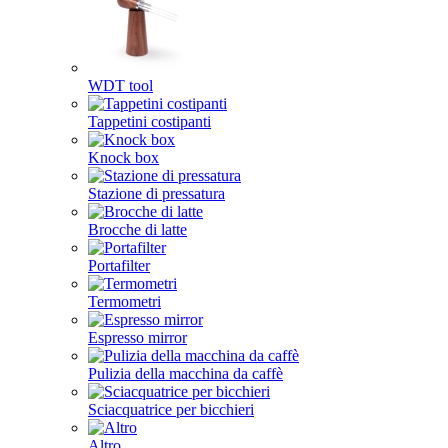
WDT tool
Tappetini costipanti
Knock box
Stazione di pressatura
Brocche di latte
Portafilter
Termometri
Espresso mirror
Pulizia della macchina da caffè
Sciacquatrice per bicchieri
Altro