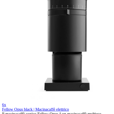
6x
Fellow Opus black | Macinacaffè elettrico
Il macinacaffè conico Fellow Opus è un macinacaffè multiuso