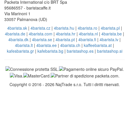
Packeta International c/o BRT Spa
95686557 - baristacaffe.it
Via Marinoni 1
33057 Palmanova (UD)
4barista.sk
|
4barista.cz
|
4barista.hu
|
4barista.ro
|
4barista.pl
|
4barista.de
|
4barista.com
|
4barista.hr
|
4barista.nl
|
4barista.be
|
4barista.dk
|
4barista.se
|
4barista.pt
|
4barista.fi
|
4barista.lv
|
4barista.lt
|
4barista.ee
|
4barista.ch
|
kaffeebarista.at
|
kafesbarista.gr
|
kafebarista.bg
|
baristashop.es
|
baristashop.si
Copyright © 2016 - 2026 NajTrade s.r.o. Tutti i diritti riservati.