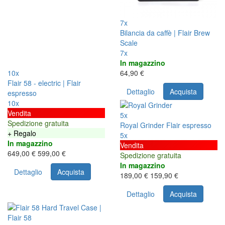
7x
Bilancia da caffè | Flair Brew
Scale
7x
In magazzino
10x
64,90 €
Flair 58 - electric | Flair
Dettaglio
Acquista
espresso
10x
Vendita
5x
Spedizione gratuita
Royal Grinder Flair espresso
+ Regalo
5x
In magazzino
Vendita
649,00 €
599,00 €
Spedizione gratuita
In magazzino
Dettaglio
Acquista
189,00 €
159,90 €
Dettaglio
Acquista