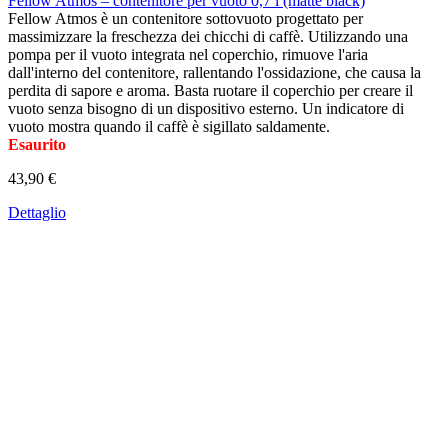
Fellow Atmos – contenitore per vuoto 0,7 l (matte black)
Fellow Atmos è un contenitore sottovuoto progettato per
massimizzare la freschezza dei chicchi di caffè. Utilizzando una
pompa per il vuoto integrata nel coperchio, rimuove l'aria
dall'interno del contenitore, rallentando l'ossidazione, che causa la
perdita di sapore e aroma. Basta ruotare il coperchio per creare il
vuoto senza bisogno di un dispositivo esterno. Un indicatore di
vuoto mostra quando il caffè è sigillato saldamente.
Esaurito
43,90 €
Dettaglio