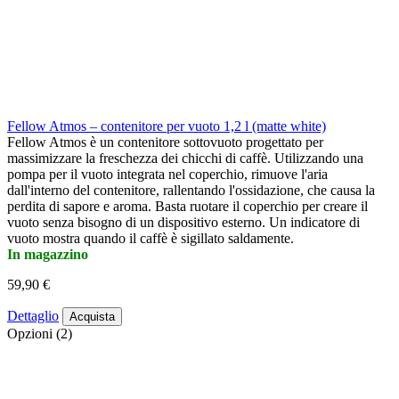
Fellow Atmos – contenitore per vuoto 1,2 l (matte white)
Fellow Atmos è un contenitore sottovuoto progettato per
massimizzare la freschezza dei chicchi di caffè. Utilizzando una
pompa per il vuoto integrata nel coperchio, rimuove l'aria
dall'interno del contenitore, rallentando l'ossidazione, che causa la
perdita di sapore e aroma. Basta ruotare il coperchio per creare il
vuoto senza bisogno di un dispositivo esterno. Un indicatore di
vuoto mostra quando il caffè è sigillato saldamente.
In magazzino
59,90 €
Dettaglio
Acquista
Opzioni (2)