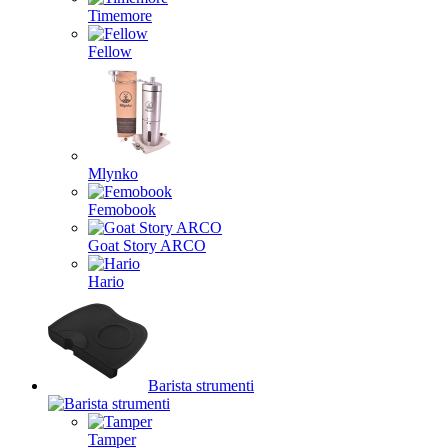
Timemore
Fellow
Mlynko
Femobook
Goat Story ARCO
Hario
Barista strumenti
Tamper