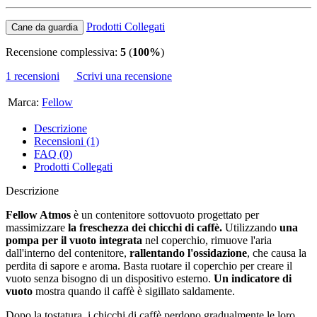
Prodotti Collegati
Cane da guardia
Recensione complessiva:
5
(
100%
)
1 recensioni
Scrivi una recensione
Marca:
Fellow
Descrizione
Recensioni (1)
FAQ (0)
Prodotti Collegati
Descrizione
Fellow Atmos
è un contenitore sottovuoto progettato per
massimizzare
la freschezza dei chicchi di caffè.
Utilizzando
una
pompa per il vuoto integrata
nel coperchio, rimuove l'aria
dall'interno del contenitore,
rallentando l'ossidazione
, che causa la
perdita di sapore e aroma. Basta ruotare il coperchio per creare il
vuoto senza bisogno di un dispositivo esterno.
Un indicatore di
vuoto
mostra quando il caffè è sigillato saldamente.
Dopo la tostatura, i chicchi di caffè perdono gradualmente le loro