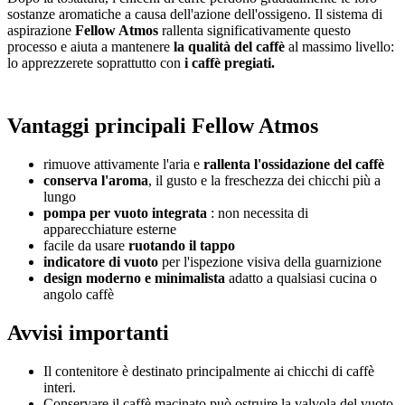
sostanze aromatiche a causa dell'azione dell'ossigeno. Il sistema di
aspirazione
Fellow Atmos
rallenta significativamente questo
processo e aiuta a mantenere
la qualità del caffè
al massimo livello:
lo apprezzerete soprattutto con
i caffè pregiati.
Vantaggi principali Fellow Atmos
rimuove attivamente l'aria e
rallenta l'ossidazione del caffè
conserva l'aroma
, il gusto e la freschezza dei chicchi più a
lungo
pompa per vuoto integrata
: non necessita di
apparecchiature esterne
facile da usare
ruotando il tappo
indicatore di vuoto
per l'ispezione visiva della guarnizione
design moderno e minimalista
adatto a qualsiasi cucina o
angolo caffè
Avvisi importanti
Il contenitore è destinato principalmente ai chicchi di caffè
interi.
Conservare il caffè macinato può ostruire la valvola del vuoto