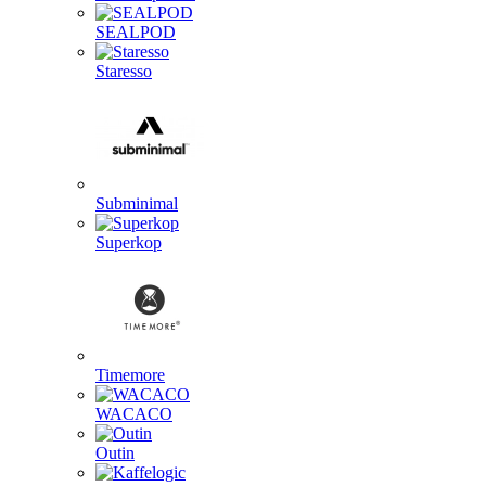
SEALPOD
Staresso
Subminimal
Superkop
Timemore
WACACO
Outin