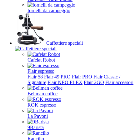
fornelli da campeggio
Caffettiere speciali
Cafelat Robot
Flair espresso
Flair 58
Flair 49 PRO
Flair PRO
Flair Classic /
Signature
Flair NEO FLEX
Flair 2GO
Flair accessori
Bellman coffee
ROK espresso
La Pavoni
9Barista
Rancilio