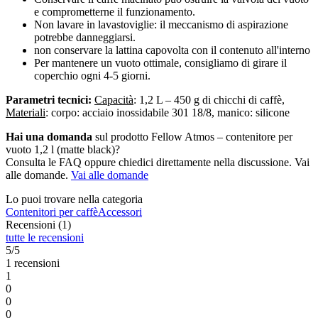
e comprometterne il funzionamento.
Non lavare in lavastoviglie: il meccanismo di aspirazione
potrebbe danneggiarsi.
non conservare la lattina capovolta con il contenuto all'interno
Per mantenere un vuoto ottimale, consigliamo di girare il
coperchio ogni 4-5 giorni.
Parametri tecnici:
Capacità
: 1,2 L – 450 g di chicchi di caffè,
Materiali
:
corpo: acciaio inossidabile 301 18/8, manico: silicone
Hai una domanda
sul prodotto Fellow Atmos – contenitore per
vuoto 1,2 l (matte black)?
Consulta le FAQ oppure chiedici direttamente nella discussione. Vai
alle domande.
Vai alle domande
Lo puoi trovare nella categoria
Contenitori per caffè
Accessori
Recensioni (1)
tutte le recensioni
5/5
1 recensioni
1
0
0
0