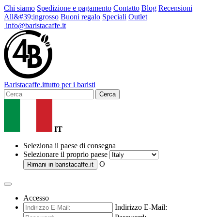
Chi siamo
Spedizione e pagamento
Contatto
Blog
Recensioni
All&#39;ingrosso
Buoni regalo
Speciali
Outlet
info@baristacaffe.it
Barista
caffe
.it
tutto per i baristi
Cerca
IT
Seleziona il paese di consegna
Selezionare il proprio paese
O
Rimani in
baristacaffe.it
Accesso
Indirizzo E-Mail: