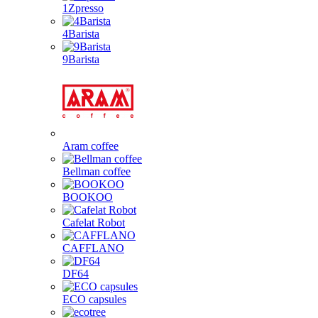
1Zpresso
4Barista
9Barista
Aram coffee
Bellman coffee
BOOKOO
Cafelat Robot
CAFFLANO
DF64
ECO capsules