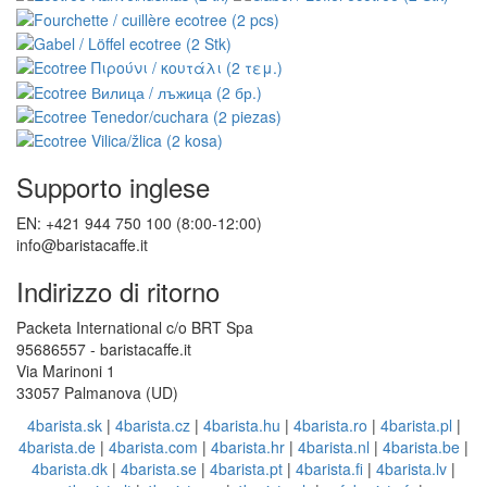
Supporto inglese
EN: +421 944 750 100 (8:00-12:00)
info@baristacaffe.it
Indirizzo di ritorno
Packeta International c/o BRT Spa
95686557 - baristacaffe.it
Via Marinoni 1
33057 Palmanova (UD)
4barista.sk
|
4barista.cz
|
4barista.hu
|
4barista.ro
|
4barista.pl
|
4barista.de
|
4barista.com
|
4barista.hr
|
4barista.nl
|
4barista.be
|
4barista.dk
|
4barista.se
|
4barista.pt
|
4barista.fi
|
4barista.lv
|