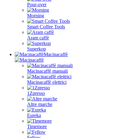
Pour-over
Morning
Smart Coffee Tools
Aram caffè
Superkop
Macinacaffè
Macinacaffè manuali
Macinacaffè elettrici
1Zpresso
Altre marche
Eureka
Timemore
Fellow