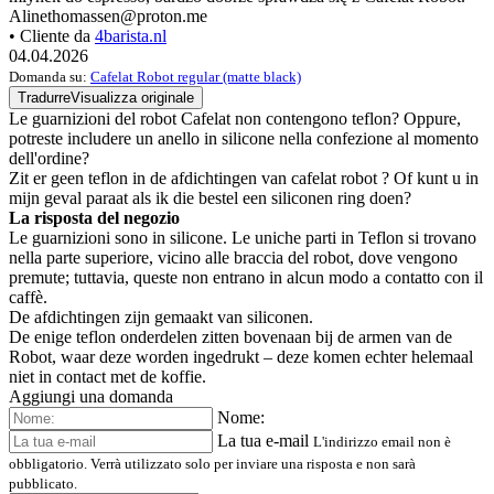
Alinethomassen@proton.me
• Cliente da
4barista.nl
04.04.2026
Domanda su:
Cafelat Robot regular (matte black)
Tradurre
Visualizza originale
Le guarnizioni del robot Cafelat non contengono teflon? Oppure,
potreste includere un anello in silicone nella confezione al momento
dell'ordine?
Zit er geen teflon in de afdichtingen van cafelat robot ? Of kunt u in
mijn geval paraat als ik die bestel een siliconen ring doen?
La risposta del negozio
Le guarnizioni sono in silicone. Le uniche parti in Teflon si trovano
nella parte superiore, vicino alle braccia del robot, dove vengono
premute; tuttavia, queste non entrano in alcun modo a contatto con il
caffè.
De afdichtingen zijn gemaakt van siliconen.
De enige teflon onderdelen zitten bovenaan bij de armen van de
Robot, waar deze worden ingedrukt – deze komen echter helemaal
niet in contact met de koffie.
Aggiungi una domanda
Nome:
La tua e-mail
L'indirizzo email non è
obbligatorio. Verrà utilizzato solo per inviare una risposta e non sarà
pubblicato.