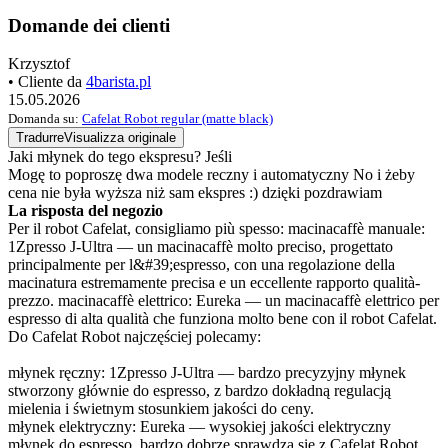
Domande dei clienti
Krzysztof
• Cliente da
4barista.pl
15.05.2026
Domanda su:
Cafelat Robot regular (matte black)
Tradurre
Visualizza originale
Jaki młynek do tego ekspresu? Jeśli
Mogę to poproszę dwa modele reczny i automatyczny No i żeby
cena nie była wyższa niż sam ekspres :) dzięki pozdrawiam
La risposta del negozio
Per il robot Cafelat, consigliamo più spesso: macinacaffè manuale:
1Zpresso J-Ultra — un macinacaffè molto preciso, progettato
principalmente per l&#39;espresso, con una regolazione della
macinatura estremamente precisa e un eccellente rapporto qualità-
prezzo. macinacaffè elettrico: Eureka — un macinacaffè elettrico per
espresso di alta qualità che funziona molto bene con il robot Cafelat.
Do Cafelat Robot najczęściej polecamy:
młynek ręczny: 1Zpresso J-Ultra — bardzo precyzyjny młynek
stworzony głównie do espresso, z bardzo dokładną regulacją
mielenia i świetnym stosunkiem jakości do ceny.
młynek elektryczny: Eureka — wysokiej jakości elektryczny
młynek do espresso, bardzo dobrze sprawdza się z Cafelat Robot.