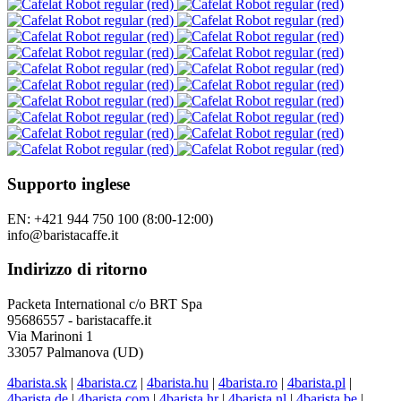
Supporto inglese
EN: +421 944 750 100 (8:00-12:00)
info@baristacaffe.it
Indirizzo di ritorno
Packeta International c/o BRT Spa
95686557 - baristacaffe.it
Via Marinoni 1
33057 Palmanova (UD)
4barista.sk
|
4barista.cz
|
4barista.hu
|
4barista.ro
|
4barista.pl
|
4barista.de
|
4barista.com
|
4barista.hr
|
4barista.nl
|
4barista.be
|