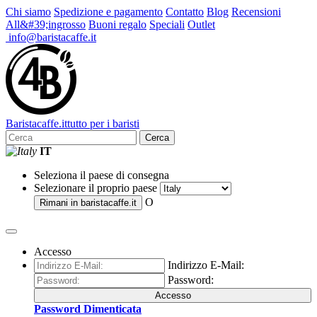
Chi siamo
Spedizione e pagamento
Contatto
Blog
Recensioni
All&#39;ingrosso
Buoni regalo
Speciali
Outlet
info@baristacaffe.it
Barista
caffe
.it
tutto per i baristi
Cerca
IT
Seleziona il paese di consegna
Selezionare il proprio paese
O
Rimani in
baristacaffe.it
Accesso
Indirizzo E-Mail:
Password:
Accesso
Password Dimenticata