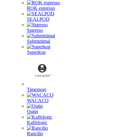
ROK espresso
SEALPOD
Staresso
Subminimal
Superkop
Timemore
WACACO
Outin
Kaffelogic
Rancilio