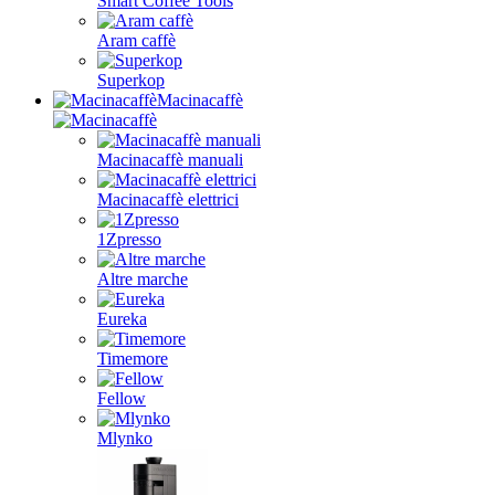
Smart Coffee Tools
Aram caffè
Superkop
Macinacaffè
Macinacaffè manuali
Macinacaffè elettrici
1Zpresso
Altre marche
Eureka
Timemore
Fellow
Mlynko