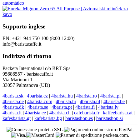
Supporto inglese
EN: +421 944 750 100 (8:00-12:00)
info@baristacaffe.it
Indirizzo di ritorno
Packeta International c/o BRT Spa
95686557 - baristacaffe.it
Via Marinoni 1
33057 Palmanova (UD)
4barista.sk
|
4barista.cz
|
4barista.hu
|
4barista.ro
|
4barista.pl
|
4barista.de
|
4barista.com
|
4barista.hr
|
4barista.nl
|
4barista.be
|
4barista.dk
|
4barista.se
|
4barista.pt
|
4barista.fi
|
4barista.lv
|
4barista.lt
|
4barista.ee
|
4barista.ch
|
cafebarista.fr
|
kaffeebarista.at
|
kafesbarista.gr
|
kafebarista.bg
|
baristashop.es
|
baristashop.si