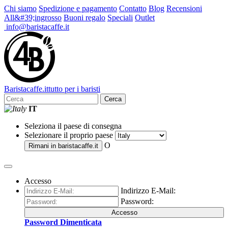
Chi siamo
Spedizione e pagamento
Contatto
Blog
Recensioni
All&#39;ingrosso
Buoni regalo
Speciali
Outlet
info@baristacaffe.it
Barista
caffe
.it
tutto per i baristi
Cerca
IT
Seleziona il paese di consegna
Selezionare il proprio paese
O
Rimani in
baristacaffe.it
Accesso
Indirizzo E-Mail:
Password:
Accesso
Password Dimenticata