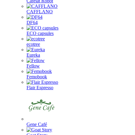
Cafelat Robot
CAFFLANO
DF64
ECO capsules
ecotree
Eureka
Fellow
Femobook
Flair Espresso
Gene Café