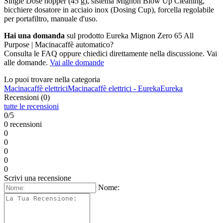
Single Dose hopper (45 g), sistema Mignon Blow Up Cleaning,
bicchiere dosatore in acciaio inox (Dosing Cup), forcella regolabile
per portafiltro, manuale d'uso.
Hai una domanda
sul prodotto Eureka Mignon Zero 65 All
Purpose | Macinacaffè automatico?
Consulta le FAQ oppure chiedici direttamente nella discussione. Vai
alle domande.
Vai alle domande
Lo puoi trovare nella categoria
Macinacaffè elettrici
Macinacaffè elettrici - Eureka
Eureka
Recensioni (0)
tutte le recensioni
0/5
0 recensioni
0
0
0
0
0
Scrivi una recensione
Nome: