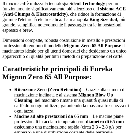
Il macinacaffè utilizza la tecnologia
Silent Technology
per un
funzionamento significativamente più silenzioso e il
sistema ACE
(Anti-Clumps & Electrostaticity)
, che riduce la formazione di
grumi e l'elettricità elettrostatica. La manopola
King Size dial
, più
grande, semplifica notevolmente il passaggio tra le impostazioni
espresso e brew.
Dimensioni compatte, robusta costruzione in metallo e prestazioni
professionali rendono il modello
Mignon Zero 65 All Purpose
il
macinatutto ideale per gli utenti domestici che desiderano un unico
apparecchio di qualità per tutti i metodi di preparazione del caffè.
Caratteristiche principali di Eureka
Mignon Zero 65 All Purpose:
Ritenzione Zero (Zero Retention)
– Grazie alla camera di
macinazione inclinata e al sistema
Mignon Blow Up
Cleaning
, nel macinino rimane una quantità quasi nulla di
caffè dopo ogni utilizzo, garantendo la massima freschezza di
ogni tazza.
Macine ad alte prestazioni da 65 mm –
Le macine piane
professionali in acciaio temperato con
diametro di 65 mm
assicurano una macinazione rapida (circa 2,3 - 2,8 g/s per
espresso) e una distribuzione costante delle particelle.