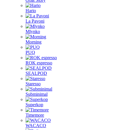
Goat Story
Hario
La Pavoni
Mlynko
Morning
PUQ
ROK espresso
SEALPOD
Staresso
Subminimal
Superkop
Timemore
WACACO