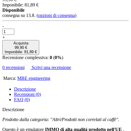
Imponibile: 81,89 €
Disponibile
consegna su 13.8.
(
opzioni di consegna
)
-
+
Acquista
99,90 €
Imponibile: 81,89 €
Recensione complessiva:
0
(
0%
)
0 recensioni
Scrivi una recensione
Marca:
MBE engineering
Descrizione
Recensioni (0)
FAQ (0)
Descrizione
Prodotto dalla categoria: "Altri/Prodotti non correlati al caffè".​
Questo è un emulatore
IMMO di alta qualità
prodotto nell'UE
.