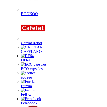
BOOKOO
Cafelat Robot
CAFFLANO
DF64
ECO capsules
ecotree
Eureka
Fellow
Femobook