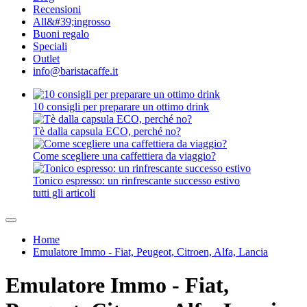
Recensioni
All&#39;ingrosso
Buoni regalo
Speciali
Outlet
info@baristacaffe.it
10 consigli per preparare un ottimo drink
Tè dalla capsula ECO, perché no?
Come scegliere una caffettiera da viaggio?
Tonico espresso: un rinfrescante successo estivo
tutti gli articoli
Home
Emulatore Immo - Fiat, Peugeot, Citroen, Alfa, Lancia
Emulatore Immo - Fiat,