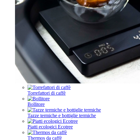
Torrefattori di caffè
Bollitore
Tazze termiche e bottiglie termiche
Piatti ecologici Ecotree
Thermos da caffè