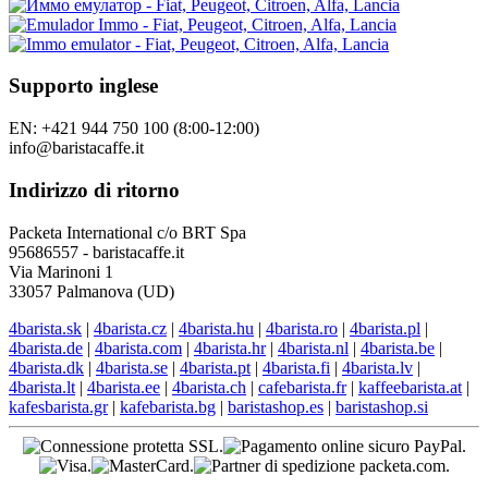
Supporto inglese
EN: +421 944 750 100 (8:00-12:00)
info@baristacaffe.it
Indirizzo di ritorno
Packeta International c/o BRT Spa
95686557 - baristacaffe.it
Via Marinoni 1
33057 Palmanova (UD)
4barista.sk
|
4barista.cz
|
4barista.hu
|
4barista.ro
|
4barista.pl
|
4barista.de
|
4barista.com
|
4barista.hr
|
4barista.nl
|
4barista.be
|
4barista.dk
|
4barista.se
|
4barista.pt
|
4barista.fi
|
4barista.lv
|
4barista.lt
|
4barista.ee
|
4barista.ch
|
cafebarista.fr
|
kaffeebarista.at
|
kafesbarista.gr
|
kafebarista.bg
|
baristashop.es
|
baristashop.si