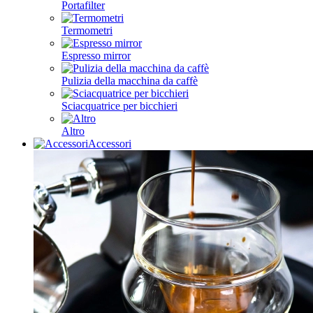
Portafilter
Termometri
Espresso mirror
Pulizia della macchina da caffè
Sciacquatrice per bicchieri
Altro
Accessori