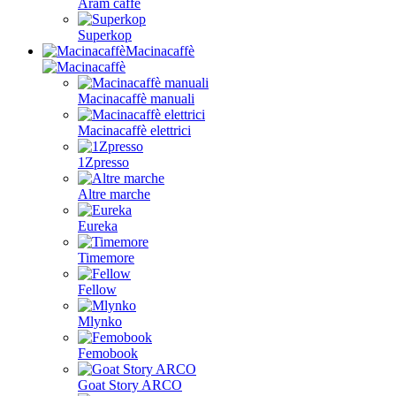
Aram caffè
Superkop
Macinacaffè
Macinacaffè manuali
Macinacaffè elettrici
1Zpresso
Altre marche
Eureka
Timemore
Fellow
Mlynko
Femobook
Goat Story ARCO