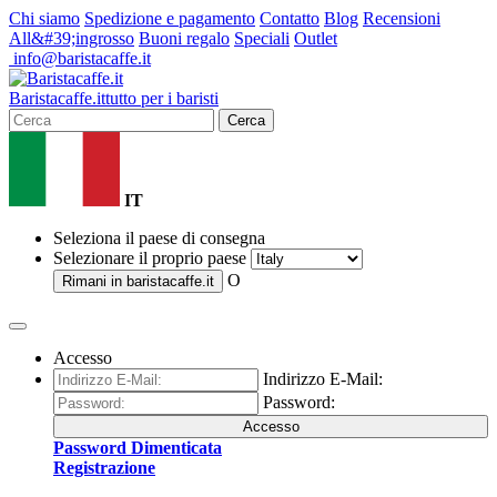
Chi siamo
Spedizione e pagamento
Contatto
Blog
Recensioni
All&#39;ingrosso
Buoni regalo
Speciali
Outlet
info@baristacaffe.it
Barista
caffe
.it
tutto per i baristi
Cerca
IT
Seleziona il paese di consegna
Selezionare il proprio paese
O
Rimani in
baristacaffe.it
Accesso
Indirizzo E-Mail:
Password:
Accesso
Password Dimenticata
Registrazione