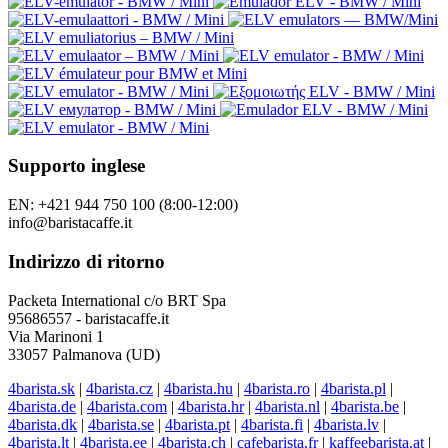
Supporto inglese
EN: +421 944 750 100 (8:00-12:00)
info@baristacaffe.it
Indirizzo di ritorno
Packeta International c/o BRT Spa
95686557 - baristacaffe.it
Via Marinoni 1
33057 Palmanova (UD)
4barista.sk
|
4barista.cz
|
4barista.hu
|
4barista.ro
|
4barista.pl
|
4barista.de
|
4barista.com
|
4barista.hr
|
4barista.nl
|
4barista.be
|
4barista.dk
|
4barista.se
|
4barista.pt
|
4barista.fi
|
4barista.lv
|
4barista.lt
|
4barista.ee
|
4barista.ch
|
cafebarista.fr
|
kaffeebarista.at
|