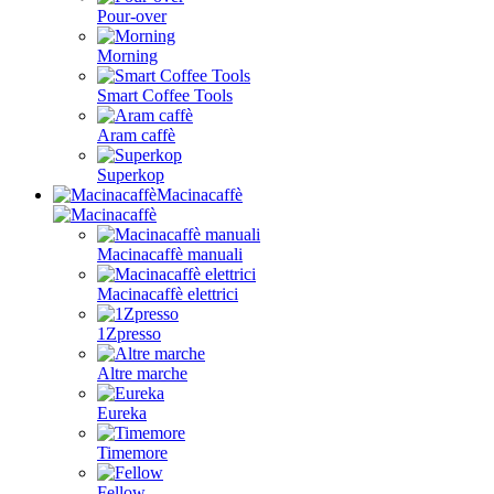
Pour-over
Morning
Smart Coffee Tools
Aram caffè
Superkop
Macinacaffè
Macinacaffè manuali
Macinacaffè elettrici
1Zpresso
Altre marche
Eureka
Timemore
Fellow