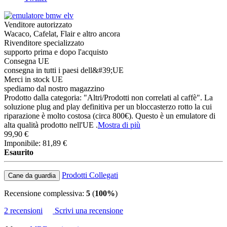
Venditore autorizzato
Wacaco, Cafelat, Flair e altro ancora
Rivenditore specializzato
supporto prima e dopo l'acquisto
Consegna UE
consegna in tutti i paesi dell&#39;UE
Merci in stock UE
spediamo dal nostro magazzino
Prodotto dalla categoria: "Altri/Prodotti non correlati al caffè".​ La
soluzione plug and play definitiva per un bloccasterzo rotto la cui
riparazione è molto costosa (circa 800€). Questo è un emulatore di
alta qualità prodotto nell'UE .
Mostra di più
99,90 €
Imponibile: 81,89 €
Esaurito
Prodotti Collegati
Cane da guardia
Recensione complessiva:
5
(
100%
)
2 recensioni
Scrivi una recensione