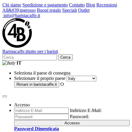
Chi siamo
Spedizione e pagamento
Contatto
Blog
Recensioni
All&#39;ingrosso
Buoni regalo
Speciali
Outlet
info@baristacaffe.it
Barista
caffe
.it
tutto per i baristi
Cerca
IT
Seleziona il paese di consegna
Selezionare il proprio paese
O
Rimani in
baristacaffe.it
Accesso
Indirizzo E-Mail:
Password:
Accesso
Password Dimenticata