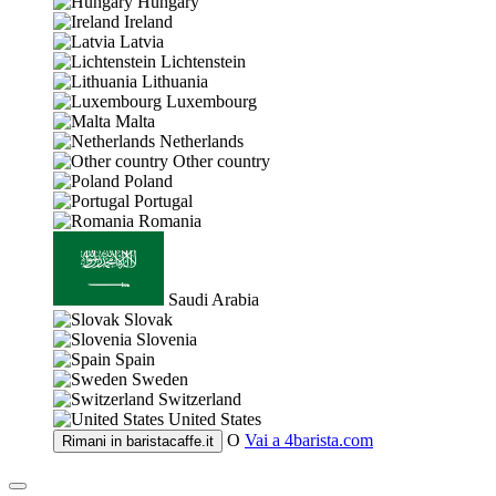
Hungary
Ireland
Latvia
Lichtenstein
Lithuania
Luxembourg
Malta
Netherlands
Other country
Poland
Portugal
Romania
Saudi Arabia
Slovak
Slovenia
Spain
Sweden
Switzerland
United States
O
Vai a
4barista.com
Rimani in
baristacaffe.it