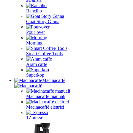
9Barista
Rancilio
Goat Story Ginna
Pour-over
Morning
Smart Coffee Tools
Aram caffè
Superkop
Macinacaffè
Macinacaffè manuali
Macinacaffè elettrici
1Zpresso