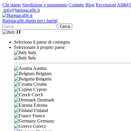
Chi siamo
Spedizione e pagamento
Contatto
Blog
Recensioni
All&#3
info@baristacaffe.it
Barista
caffe
.it
tutto per i baristi
Cerca
IT
Seleziona il paese di consegna
Selezionare il proprio paese
Italy
Italy
Austria
Belgium
Bulgaria
Croatia
Cyprus
Czech
Denmark
Estonia
Finland
France
Germany
Greece