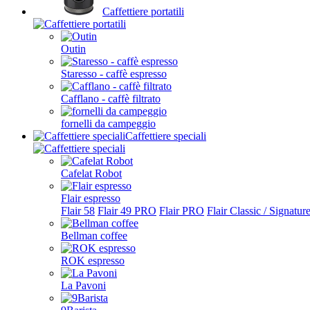
Caffettiere portatili
Outin
Staresso - caffè espresso
Cafflano - caffè filtrato
fornelli da campeggio
Caffettiere speciali
Cafelat Robot
Flair espresso
Flair 58
Flair 49 PRO
Flair PRO
Flair Classic / Signatur
Bellman coffee
ROK espresso
La Pavoni