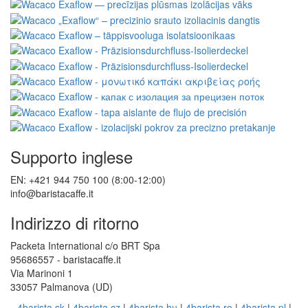
Supporto inglese
EN: +421 944 750 100 (8:00-12:00)
info@baristacaffe.it
Indirizzo di ritorno
Packeta International c/o BRT Spa
95686557 - baristacaffe.it
Via Marinoni 1
33057 Palmanova (UD)
4barista.sk
|
4barista.cz
|
4barista.hu
|
4barista.ro
|
4barista.pl
|