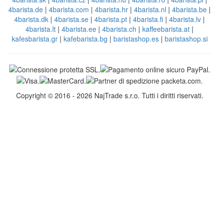
4barista.de
|
4barista.com
|
4barista.hr
|
4barista.nl
|
4barista.be
|
4barista.dk
|
4barista.se
|
4barista.pt
|
4barista.fi
|
4barista.lv
|
4barista.lt
|
4barista.ee
|
4barista.ch
|
kaffeebarista.at
|
kafesbarista.gr
|
kafebarista.bg
|
baristashop.es
|
baristashop.si
Copyright © 2016 - 2026 NajTrade s.r.o. Tutti i diritti riservati.