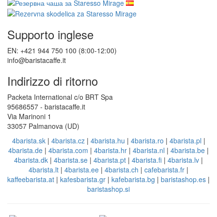
Supporto inglese
EN: +421 944 750 100 (8:00-12:00)
info@baristacaffe.it
Indirizzo di ritorno
Packeta International c/o BRT Spa
95686557 - baristacaffe.it
Via Marinoni 1
33057 Palmanova (UD)
4barista.sk
|
4barista.cz
|
4barista.hu
|
4barista.ro
|
4barista.pl
|
4barista.de
|
4barista.com
|
4barista.hr
|
4barista.nl
|
4barista.be
|
4barista.dk
|
4barista.se
|
4barista.pt
|
4barista.fi
|
4barista.lv
|
4barista.lt
|
4barista.ee
|
4barista.ch
|
cafebarista.fr
|
kaffeebarista.at
|
kafesbarista.gr
|
kafebarista.bg
|
baristashop.es
|
baristashop.si