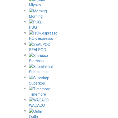
Mlynko
Morning
PUQ
ROK espresso
SEALPOD
Staresso
Subminimal
Superkop
Timemore
WACACO
Outin