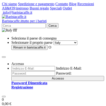
Chi siamo
Spedizione e pagamento
Contatto
Blog
Recensioni
All&#39;ingrosso
Buoni regalo
Speciali
Outlet
info@baristacaffe.it
Barista
caffe
.it
tutto per i baristi
Cerca
IT
Seleziona il paese di consegna
Selezionare il proprio paese
O
Rimani in
baristacaffe.it
Accesso
Indirizzo E-Mail:
Password:
Accesso
Password Dimenticata
Registrazione
0
0,00 €