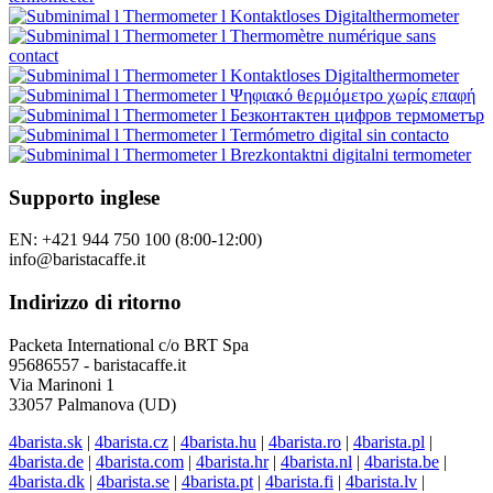
Supporto inglese
EN: +421 944 750 100 (8:00-12:00)
info@baristacaffe.it
Indirizzo di ritorno
Packeta International c/o BRT Spa
95686557 - baristacaffe.it
Via Marinoni 1
33057 Palmanova (UD)
4barista.sk
|
4barista.cz
|
4barista.hu
|
4barista.ro
|
4barista.pl
|
4barista.de
|
4barista.com
|
4barista.hr
|
4barista.nl
|
4barista.be
|
4barista.dk
|
4barista.se
|
4barista.pt
|
4barista.fi
|
4barista.lv
|