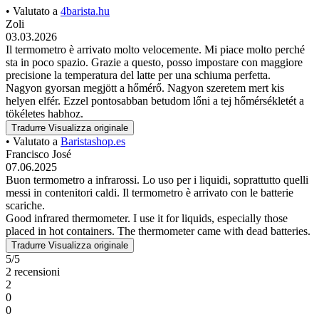
• Valutato a
4barista.hu
Zoli
03.03.2026
Il termometro è arrivato molto velocemente. Mi piace molto perché
sta in poco spazio. Grazie a questo, posso impostare con maggiore
precisione la temperatura del latte per una schiuma perfetta.
Nagyon gyorsan megjött a hőmérő. Nagyon szeretem mert kis
helyen elfér. Ezzel pontosabban betudom lőni a tej hőmérsékletét a
tökéletes habhoz.
Tradurre
Visualizza originale
• Valutato a
Baristashop.es
Francisco José
07.06.2025
Buon termometro a infrarossi. Lo uso per i liquidi, soprattutto quelli
messi in contenitori caldi. Il termometro è arrivato con le batterie
scariche.
Good infrared thermometer. I use it for liquids, especially those
placed in hot containers. The thermometer came with dead batteries.
Tradurre
Visualizza originale
5/5
2 recensioni
2
0
0