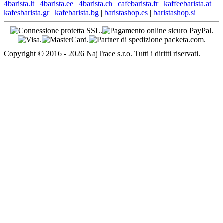
4barista.lt
|
4barista.ee
|
4barista.ch
|
cafebarista.fr
|
kaffeebarista.at
|
kafesbarista.gr
|
kafebarista.bg
|
baristashop.es
|
baristashop.si
Copyright © 2016 - 2026 NajTrade s.r.o. Tutti i diritti riservati.