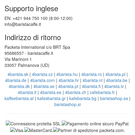
Supporto inglese
EN: +421 944 750 100 (8:00-12:00)
info@baristacaffe.it
Indirizzo di ritorno
Packeta International c/o BRT Spa
95686557 - baristacaffe.it
Via Marinoni 1
33057 Palmanova (UD)
4barista.sk
|
4barista.cz
|
4barista.hu
|
4barista.ro
|
4barista.pl
|
4barista.de
|
4barista.com
|
4barista.hr
|
4barista.nl
|
4barista.be
|
4barista.dk
|
4barista.se
|
4barista.pt
|
4barista.fi
|
4barista.lv
|
4barista.lt
|
4barista.ee
|
4barista.ch
|
cafebarista.fr
|
kaffeebarista.at
|
kafesbarista.gr
|
kafebarista.bg
|
baristashop.es
|
baristashop.si