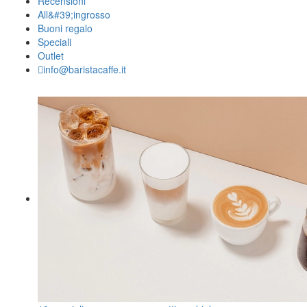
Recensioni
All&#39;ingrosso
Buoni regalo
Speciali
Outlet
info@baristacaffe.it