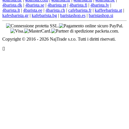
4barista.dk
|
4barista.se
|
4barista.pt
|
4barista.fi
|
4barista.lv
|
4barista.lt
|
4barista.ee
|
4barista.ch
|
cafebarista.fr
|
kaffeebarista.at
|
kafesbarista.gr
|
kafebarista.bg
|
baristashop.es
|
baristashop.si
Copyright © 2016 - 2026 NajTrade s.r.o. Tutti i diritti riservati.