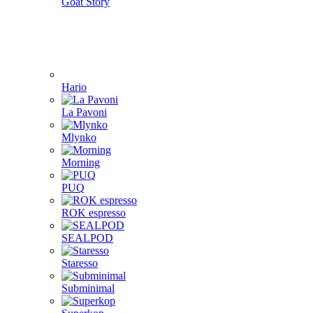
Goat Story
Hario
La Pavoni
Mlynko
Morning
PUQ
ROK espresso
SEALPOD
Staresso
Subminimal