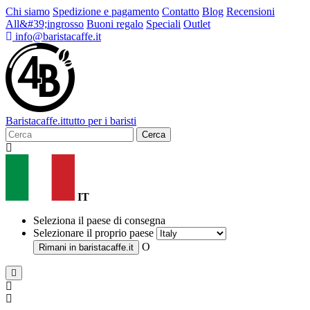
Chi siamo
Spedizione e pagamento
Contatto
Blog
Recensioni
All&#39;ingrosso
Buoni regalo
Speciali
Outlet
info@baristacaffe.it
Barista
caffe
.it
tutto per i baristi
Cerca
IT
Seleziona il paese di consegna
Selezionare il proprio paese
O
Rimani in
baristacaffe.it