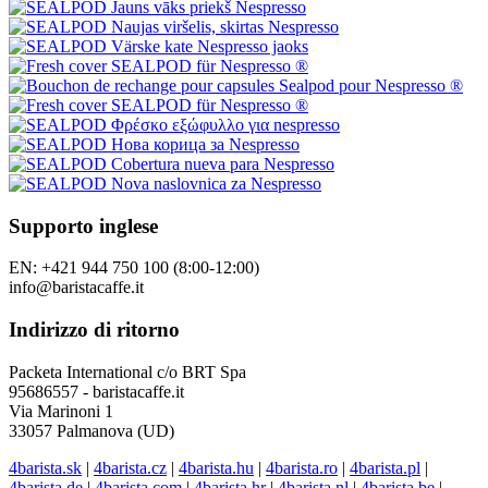
Supporto inglese
EN: +421 944 750 100 (8:00-12:00)
info@baristacaffe.it
Indirizzo di ritorno
Packeta International c/o BRT Spa
95686557 - baristacaffe.it
Via Marinoni 1
33057 Palmanova (UD)
4barista.sk
|
4barista.cz
|
4barista.hu
|
4barista.ro
|
4barista.pl
|
4barista.de
|
4barista.com
|
4barista.hr
|
4barista.nl
|
4barista.be
|