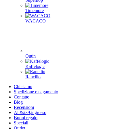
Superkop
Timemore
WACACO
Outin
Kaffelogic
Rancilio
Chi siamo
Spedizione e pagamento
Contatto
Blog
Recensioni
All&#39;ingrosso
Buoni regalo
Speciali
Outlet