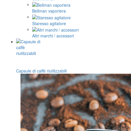
Bellman vaporiera
Staresso agitatore
Altri marchi / accessori
Capsule di caffè riutilizzabili