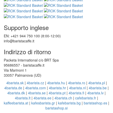
Supporto inglese
EN: +421 944 750 100 (8:00-12:00)
info@baristacaffe.it
Indirizzo di ritorno
Packeta International c/o BRT Spa
95686557 - baristacaffe.it
Via Marinoni 1
33057 Palmanova (UD)
4barista.sk
|
4barista.cz
|
4barista.hu
|
4barista.ro
|
4barista.pl
|
4barista.de
|
4barista.com
|
4barista.hr
|
4barista.nl
|
4barista.be
|
4barista.dk
|
4barista.se
|
4barista.pt
|
4barista.fi
|
4barista.lv
|
4barista.lt
|
4barista.ee
|
4barista.ch
|
cafebarista.fr
|
kaffeebarista.at
|
kafesbarista.gr
|
kafebarista.bg
|
baristashop.es
|
baristashop.si