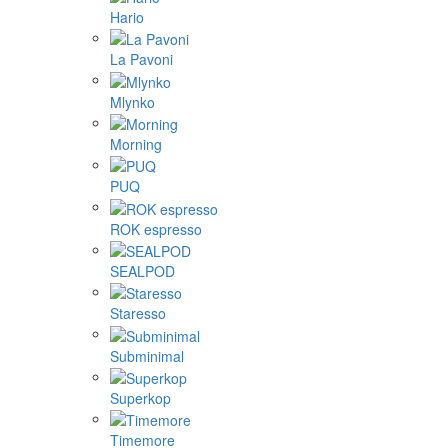
Hario
La Pavoni
Mlynko
Morning
PUQ
ROK espresso
SEALPOD
Staresso
Subminimal
Superkop
Timemore