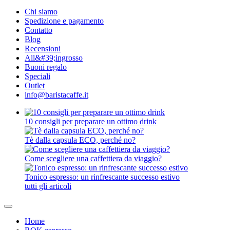
Chi siamo
Spedizione e pagamento
Contatto
Blog
Recensioni
All&#39;ingrosso
Buoni regalo
Speciali
Outlet
info@baristacaffe.it
10 consigli per preparare un ottimo drink
Tè dalla capsula ECO, perché no?
Come scegliere una caffettiera da viaggio?
Tonico espresso: un rinfrescante successo estivo
tutti gli articoli
Home