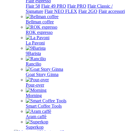
Flair espresso
Flair 58
Flair 49 PRO
Flair PRO
Flair Classic /
Signature
Flair NEO FLEX
Flair 2GO
Flair accessori
Bellman coffee
ROK espresso
La Pavoni
9Barista
Rancilio
Goat Story Ginna
Pour-over
Morning
Smart Coffee Tools
Aram caffè
Superkop