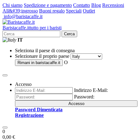
Chi siamo
Spedizione e pagamento
Contatto
Blog
Recensioni
All&#39;ingrosso
Buoni regalo
Speciali
Outlet
info@baristacaffe.it
Barista
caffe
.it
tutto per i baristi
Cerca
IT
Seleziona il paese di consegna
Selezionare il proprio paese
O
Rimani in
baristacaffe.it
Accesso
Indirizzo E-Mail:
Password:
Accesso
Password Dimenticata
Registrazione
0
0,00 €