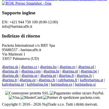
Supporto inglese
EN: +421 944 750 100 (8:00-12:00)
info@baristacaffe.it
Indirizzo di ritorno
Packeta International c/o BRT Spa
95686557 - baristacaffe.it
Via Marinoni 1
33057 Palmanova (UD)
4barista.sk
|
4barista.cz
|
4barista.hu
|
4barista.ro
|
4barista.pl
|
4barista.de
|
4barista.com
|
4barista.hr
|
4barista.nl
|
4barista.be
|
4barista.dk
|
4barista.se
|
4barista.pt
|
4barista.fi
|
4barista.lv
|
4barista.lt
|
4barista.ee
|
4barista.ch
|
cafebarista.fr
|
kaffeebarista.at
|
kafesbarista.gr
|
kafebarista.bg
|
baristashop.es
|
baristashop.si
Copyright © 2016 - 2026 NajTrade s.r.o. Tutti i diritti riservati.