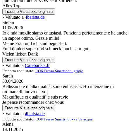
und ich bin mit der ROK sehr zufrieden.
Alles Top
Tradurre
Visualizza originale
• Valutato a
4barista.de
Stefan
11.06.2026
Io e mia moglie siamo entusiasti. Funziona perfettamente e ha anche
un sapore ottimo. Grazie mille!
Meine Frau und ich sind begeistert.
Funktioniert super und schmeckt auch sehr gut.
Vielen lieben Dank
Tradurre
Visualizza originale
• Valutato a
Cafebarista.fr
Prodotto acquistato:
ROK Presso Smartshot - grigio
Sarah
30.04.2026
Bellissimo e di alta qualità, sono entusiasta. Ho intenzione di
ordinare di nuovo da voi.
Magnifique et qualitatif je suis ravie
Je pense recommander chez vous
Tradurre
Visualizza originale
• Valutato a
4barista.de
Prodotto acquistato:
ROK Presso Smartshot - verde acqua
Alena
14.11.2025