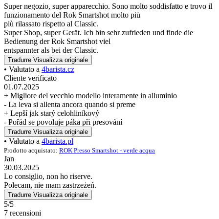
Super negozio, super apparecchio. Sono molto soddisfatto e trovo il
funzionamento del Rok Smartshot molto più
più rilassato rispetto al Classic.
Super Shop, super Gerät. Ich bin sehr zufrieden und finde die
Bedienung der Rok Smartshot viel
entspannter als bei der Classic.
Tradurre
Visualizza originale
• Valutato a
4barista.cz
Cliente verificato
01.07.2025
+ Migliore del vecchio modello interamente in alluminio
- La leva si allenta ancora quando si preme
+ Lepší jak starý celohliníkový
- Pořád se povoluje páka při presování
Tradurre
Visualizza originale
• Valutato a
4barista.pl
Prodotto acquistato:
ROK Presso Smartshot - verde acqua
Jan
30.03.2025
Lo consiglio, non ho riserve.
Polecam, nie mam zastrzeżeń.
Tradurre
Visualizza originale
5/5
7 recensioni