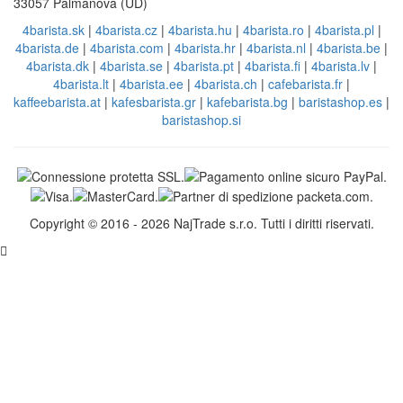
33057 Palmanova (UD)
4barista.sk
|
4barista.cz
|
4barista.hu
|
4barista.ro
|
4barista.pl
|
4barista.de
|
4barista.com
|
4barista.hr
|
4barista.nl
|
4barista.be
|
4barista.dk
|
4barista.se
|
4barista.pt
|
4barista.fi
|
4barista.lv
|
4barista.lt
|
4barista.ee
|
4barista.ch
|
cafebarista.fr
|
kaffeebarista.at
|
kafesbarista.gr
|
kafebarista.bg
|
baristashop.es
|
baristashop.si
Copyright © 2016 - 2026 NajTrade s.r.o. Tutti i diritti riservati.