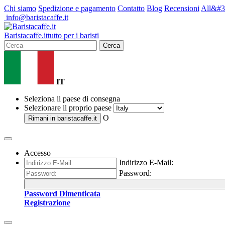
Chi siamo
Spedizione e pagamento
Contatto
Blog
Recensioni
All&#3
info@baristacaffe.it
Barista
caffe
.it
tutto per i baristi
Cerca
IT
Seleziona il paese di consegna
Selezionare il proprio paese
O
Rimani in
baristacaffe.it
Accesso
Indirizzo E-Mail:
Password:
Password Dimenticata
Registrazione