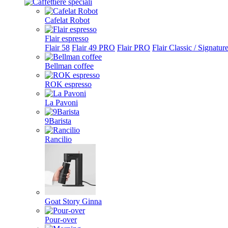
Cafelat Robot
Flair espresso
Flair 58
Flair 49 PRO
Flair PRO
Flair Classic / Signatur
Bellman coffee
ROK espresso
La Pavoni
9Barista
Rancilio
Goat Story Ginna
Pour-over