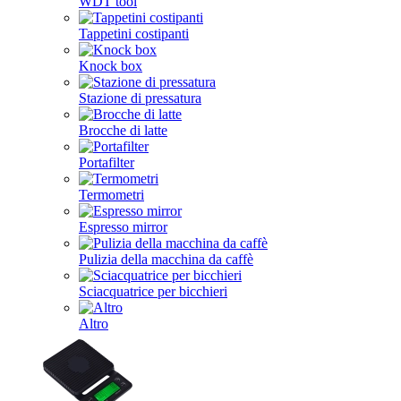
WDT tool
Tappetini costipanti
Knock box
Stazione di pressatura
Brocche di latte
Portafilter
Termometri
Espresso mirror
Pulizia della macchina da caffè
Sciacquatrice per bicchieri
Altro