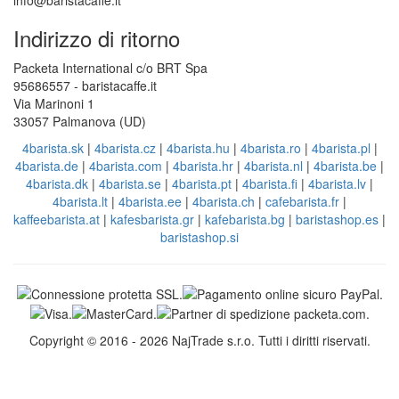
info@baristacaffe.it
Indirizzo di ritorno
Packeta International c/o BRT Spa
95686557 - baristacaffe.it
Via Marinoni 1
33057 Palmanova (UD)
4barista.sk
|
4barista.cz
|
4barista.hu
|
4barista.ro
|
4barista.pl
|
4barista.de
|
4barista.com
|
4barista.hr
|
4barista.nl
|
4barista.be
|
4barista.dk
|
4barista.se
|
4barista.pt
|
4barista.fi
|
4barista.lv
|
4barista.lt
|
4barista.ee
|
4barista.ch
|
cafebarista.fr
|
kaffeebarista.at
|
kafesbarista.gr
|
kafebarista.bg
|
baristashop.es
|
baristashop.si
Copyright © 2016 - 2026 NajTrade s.r.o. Tutti i diritti riservati.