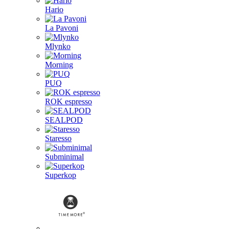
Hario
La Pavoni
Mlynko
Morning
PUQ
ROK espresso
SEALPOD
Staresso
Subminimal
Superkop