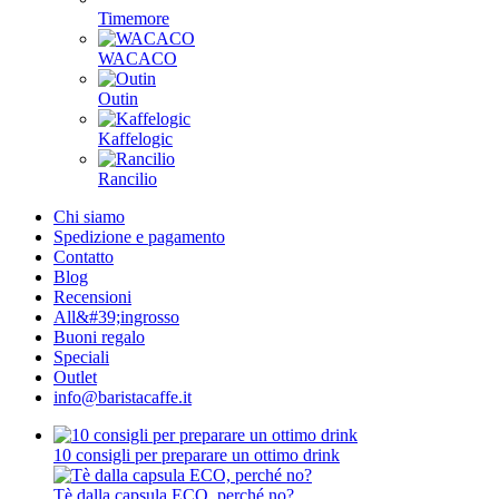
Timemore
WACACO
Outin
Kaffelogic
Rancilio
Chi siamo
Spedizione e pagamento
Contatto
Blog
Recensioni
All&#39;ingrosso
Buoni regalo
Speciali
Outlet
info@baristacaffe.it
10 consigli per preparare un ottimo drink
Tè dalla capsula ECO, perché no?