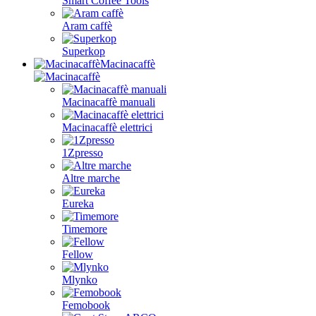
Smart Coffee Tools
Aram caffè
Superkop
Macinacaffè
Macinacaffè manuali
Macinacaffè elettrici
1Zpresso
Altre marche
Eureka
Timemore
Fellow
Mlynko
Femobook