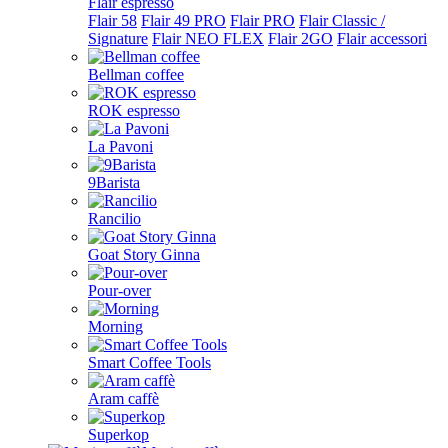
Flair espresso
Flair 58
Flair 49 PRO
Flair PRO
Flair Classic /
Signature
Flair NEO FLEX
Flair 2GO
Flair accessori
Bellman coffee
ROK espresso
La Pavoni
9Barista
Rancilio
Goat Story Ginna
Pour-over
Morning
Smart Coffee Tools
Aram caffè
Superkop