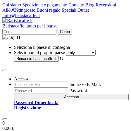
Chi siamo
Spedizione e pagamento
Contatto
Blog
Recensioni
All&#39;ingrosso
Buoni regalo
Speciali
Outlet
info@baristacaffe.it
Barista
caffe
.it
tutto per i baristi
Cerca
IT
Seleziona il paese di consegna
Selezionare il proprio paese
O
Rimani in
baristacaffe.it
Accesso
Indirizzo E-Mail:
Password:
Accesso
Password Dimenticata
Registrazione
0
0,00 €