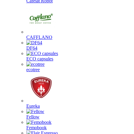
Cafelat Robot
CAFFLANO
DF64
ECO capsules
ecotree
Eureka
Fellow
Femobook