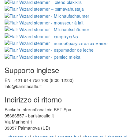
Supporto inglese
EN: +421 944 750 100 (8:00-12:00)
info@baristacaffe.it
Indirizzo di ritorno
Packeta International c/o BRT Spa
95686557 - baristacaffe.it
Via Marinoni 1
33057 Palmanova (UD)
4barista.sk
|
4barista.cz
|
4barista.hu
|
4barista.ro
|
4barista.pl
|