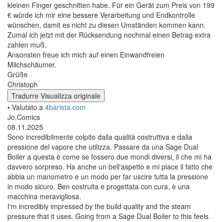
kleinen Finger geschnitten habe. Für ein Gerät zum Preis von 199
€ würde ich mir eine bessere Verarbeitung und Endkontrolle
wünschen, damit es nicht zu diesen Umständen kommen kann.
Zumal ich jetzt mit der Rücksendung nochmal einen Betrag extra
zahlen muß.
Ansonsten freue ich mich auf einen Einwandfreien
Milchschäumer.
Grüße
Christoph
Tradurre
Visualizza originale
• Valutato a
4barista.com
Jo.Comics
08.11.2025
Sono incredibilmente colpito dalla qualità costruttiva e dalla
pressione del vapore che utilizza. Passare da una Sage Dual
Boiler a questa è come se fossero due mondi diversi, il che mi ha
davvero sorpreso. Ha anche un bell'aspetto e mi piace il fatto che
abbia un manometro e un modo per far uscire tutta la pressione
in modo sicuro. Ben costruita e progettata con cura, è una
macchina meravigliosa.
I'm incredibly impressed by the build quality and the steam
pressure that it uses. Going from a Sage Dual Boiler to this feels