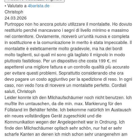
• Valutato a
4barista.de
Christoph
24.03.2026
Purtroppo non ho ancora potuto utilizzare il montalatte. Ho dovuto
restituirlo perché mancavano i segni di livello minimo e massimo
nel contenitore. Ovviamente, riceverò un'unità nuova e completa
in sostituzione e la comunicazione in merito è stata impeccabile. Il
montalatte è esteticamente molto gradevole, ma ha dei bordi
molto taglienti, sui quali mi sono già tagliato il mignolo in modo
piuttosto fastidioso. Per un dispositivo che costa 199 €, mi
aspetterei una migliore fattura e un controllo qualità più accurato
per evitare questi problemi. Soprattutto considerando che ora
devo pagare un costo aggiuntivo per la spedizione di reso. In ogni
caso, non vedo l'ora di ricevere un montalatte perfetto. Cordiali
saluti, Christoph
Leider konnte ich den Milchaufschäumer noch nicht benutzen. Ich
mußte ihn umtauschen, da die min. max. Markierung für den
Füllstand im Behälter fehlte. Ich bekomme natürlich im Austausch
ein neues vollständiges Gerät zugeschickt und die
Kommunikation wegen der Angelegenheit war in Ordnung. Ich
finde den Milchschäumer optisch sehr schön, nur hat er sehr
scharfe Kanten an denen ich mich schon sehr unangenehm am