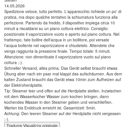
Steffen
14.05.2026
Spedizione veloce, tutto perfetto. L'apparecchio richiede un po' di
pratica, ma dopo qualche tentativo la schiumatura funziona alla
perfezione. Partendo da freddo, il dispositivo impiega circa 10
minuti a riscaldarsi su un piano cottura elettrico. Consiglio:
posizionate il vaporizzatore vuoto e aperto sul piano cottura. Nel
frattempo, fate bollire dell'acqua in un bollitore, poi versate
l'acqua bollente nel vaporizzatore e chiudetelo. Attendete che
venga raggiunta la pressione finale. Tempo totale: 5 minuti.
Attenzione: non dimenticate il vaporizzatore vuoto sul piano
cottura ;-).
Schneller Versand, alles prima. Das Gerät selbst braucht etwas
Übung aber nach ein paar mal klappt das aufschäumen. Aus dem
kalten Zustand braucht das Gerät etwa 10min zum Aufheizen auf
der Elektroherdplatte.
Tip: Steamer leer und offen auf die Herdplatte stellen. Inzwischen
mit dem Wasserkocher Wasser zum kochen bringen, dann
kochendes Wasser in den Steamer geben und verschließen.
Warten bis Enddruck erreicht ist. Gesamtzeit: 5min.
Achtung: Den leeren Steamer auf der Herdplatte nicht vergessen
;-).
Tradurre
Visualizza originale