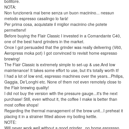
bollitore.
NOTA:
Non funzionerà mai bene senza un buon macinino... nessun
metodo espresso casalingo lo farà!
Per prima cosa, acquistate il miglior macinino che potete
permettervi!
Before buying the Flair Classic I invested in a Comandante C40,
one of the best hand grinders in the market.
Once I got persuaded that the grinder was really delivering (V60,
Aeropress moka pot) I got convinced to revisit home espresso
brewing!
The Flair Classic is extremely simple to set-up & use.And low
maintenance! It takes some effort to use, but it's totally worth it!
I had a lot of low end, espresso machines over the years...Philips,
Gaggia, De'Longhi etc. None of them not even remotely close to
the Flair brewing quality!
I did not buy the version with the pressure gauge...it's the next
purchase! Still, even without it, the coffee I make is better than
most coffee shops!
Regarding the thermal management of the brew unit...I preheat it
placing it in a strainer fitted above my boiling kettle.
NOTE:
Will never work well without a good grinder...no home espresso