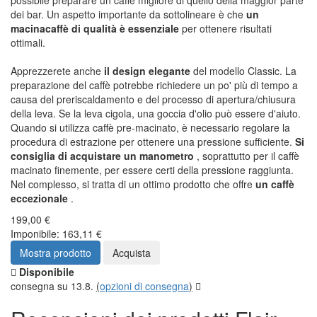
possibile preparare un caffè migliore di quello della maggior parte
dei bar. Un aspetto importante da sottolineare è che
un
macinacaffè di qualità è essenziale
per ottenere risultati
ottimali.
Apprezzerete anche
il design elegante
del modello Classic. La
preparazione del caffè potrebbe richiedere un po' più di tempo a
causa del preriscaldamento e del processo di apertura/chiusura
della leva. Se la leva cigola, una goccia d'olio può essere d'aiuto.
Quando si utilizza caffè pre-macinato, è necessario regolare la
procedura di estrazione per ottenere una pressione sufficiente.
Si
consiglia di acquistare un manometro
, soprattutto per il caffè
macinato finemente, per essere certi della pressione raggiunta.
Nel complesso, si tratta di un ottimo prodotto che offre
un caffè
eccezionale
.
199,00 €
Imponibile: 163,11 €
Mostra prodotto
Acquista
Disponibile
consegna su 13.8.
(
opzioni di consegna
)