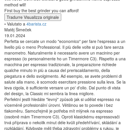
method will!
First buy the best grinder you can afford!
Tradurre
Visualizza originale
• Valutato a
4barista.cz
Matěj Šimeček
19.01.2024
Perfetta se cercate un modo "economico" per fare l'espresso a un
livello più o meno Professional. Il più delle volte si può fare senza
manometro. Naturalmente è necessario avere un macinino per
espresso (io personalmente ho un Timermore C3). Rispetto a una
macchina per espresso tradizionale, la preparazione richiede
qualche minuto in più a causa del preriscaldamento, della
piegatura e dello svolgimento. Ad esempio, se avete problemi di
salute alla mano, è scomodo esercitare pressione sulla leva. Se la
leva cigola, è sufficiente versare un po' d'olio. Dal punto di vista
del design, la Classic mi sembra la linea migliore.
Perfektní jestli hledáte "levný" způsob jak si udělat espresso na
víceméně profesionální úrovni. Většinou se to povede i bez
tlakoměru. Samozřejmě je potřeba mít mlýnek na espresso
(osobně mám Timermore C3). Oproti klasickému espressovači
trvá příprava o nekolik minut déle kvůli předehřívání, skládání a
rozkládání. Kdybyste měli třeba zdravotní problémy s rukou, je