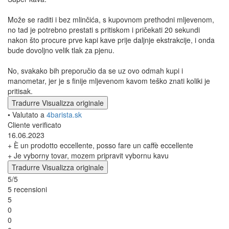
Može se raditi i bez mlinčića, s kupovnom prethodni mljevenom,
no tad je potrebno prestati s pritiskom i pričekati 20 sekundi
nakon što procure prve kapi kave prije daljnje ekstrakcije, i onda
bude dovoljno velik tlak za pjenu.
No, svakako bih preporučio da se uz ovo odmah kupi i
manometar, jer je s finije mljevenom kavom teško znati koliki je
pritisak.
Tradurre
Visualizza originale
• Valutato a
4barista.sk
Cliente verificato
16.06.2023
+ È un prodotto eccellente, posso fare un caffè eccellente
+ Je vyborny tovar, mozem pripravit vybornu kavu
Tradurre
Visualizza originale
5/5
5 recensioni
5
0
0