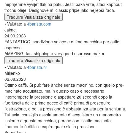
nepříjemné vyvijet tlak na páku. Jestli páka vrže, stačí kápnout
trochu oleje. Designově mi classic přijde jako nejlepší řada.
Tradurre
Visualizza originale
• Valutato a
4barista.com
Jaime
24.09.2023
FANTASTICO, spedizione veloce e ottima macchina per caffè
espresso
AMAZING, fast shipping e very good espresso maker
Tradurre
Visualizza originale
• Valutato a
4barista.hr
Miljenko
02.08.2023
Ottimo caffè. Si può fare anche senza macinino, con quello pre-
macinato acquistato, ma in questo caso è necessario
interrompere la pressione e aspettare 20 secondi dopo la
fuoriuscita delle prime gocce di caffè prima di proseguire
l'estrazione, e poi la pressione è abbastanza alta per la schiuma.
Tuttavia, consiglio assolutamente di acquistare un manometro
insieme a questa macchina, perché con il caffè macinato
finemente è difficile capire quale sia la pressione.
Super kava.