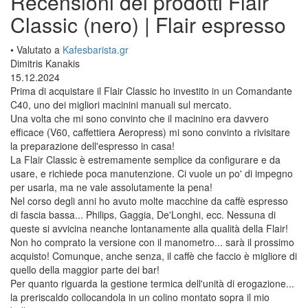
Recensioni dei prodotti Flair
Classic (nero) | Flair espresso
• Valutato a
Kafesbarista.gr
Dimitris Kanakis
15.12.2024
Prima di acquistare il Flair Classic ho investito in un Comandante
C40, uno dei migliori macinini manuali sul mercato.
Una volta che mi sono convinto che il macinino era davvero
efficace (V60, caffettiera Aeropress) mi sono convinto a rivisitare
la preparazione dell'espresso in casa!
La Flair Classic è estremamente semplice da configurare e da
usare, e richiede poca manutenzione. Ci vuole un po' di impegno
per usarla, ma ne vale assolutamente la pena!
Nel corso degli anni ho avuto molte macchine da caffè espresso
di fascia bassa... Philips, Gaggia, De'Longhi, ecc. Nessuna di
queste si avvicina neanche lontanamente alla qualità della Flair!
Non ho comprato la versione con il manometro... sarà il prossimo
acquisto! Comunque, anche senza, il caffè che faccio è migliore di
quello della maggior parte dei bar!
Per quanto riguarda la gestione termica dell'unità di erogazione...
la preriscaldo collocandola in un colino montato sopra il mio