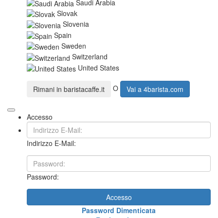
Saudi Arabia
Slovak
Slovenia
Spain
Sweden
Switzerland
United States
O
Rimani in
baristacaffe.it
Vai a
4barista.com
Accesso
Indirizzo E-Mail:
Password:
Accesso
Password Dimenticata