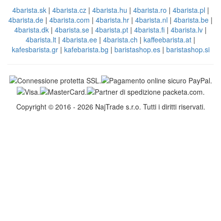
4barista.sk
|
4barista.cz
|
4barista.hu
|
4barista.ro
|
4barista.pl
|
4barista.de
|
4barista.com
|
4barista.hr
|
4barista.nl
|
4barista.be
|
4barista.dk
|
4barista.se
|
4barista.pt
|
4barista.fi
|
4barista.lv
|
4barista.lt
|
4barista.ee
|
4barista.ch
|
kaffeebarista.at
|
kafesbarista.gr
|
kafebarista.bg
|
baristashop.es
|
baristashop.si
Copyright © 2016 - 2026 NajTrade s.r.o. Tutti i diritti riservati.