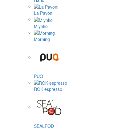
Hario
La Pavoni
Mlynko
Morning
PUQ
ROK espresso
SEALPOD