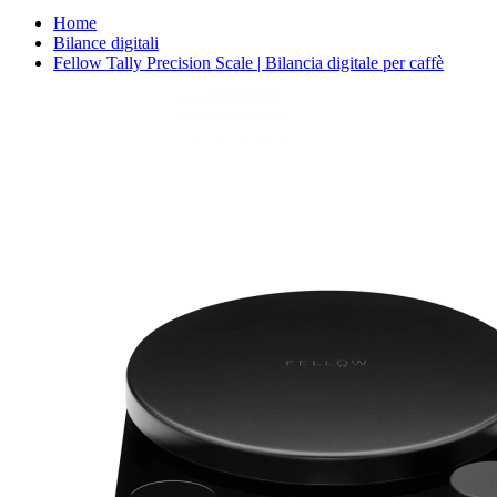
Home
Bilance digitali
Fellow Tally Precision Scale | Bilancia digitale per caffè