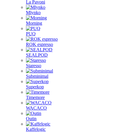
La Pavoni
Mlynko
Morning
PUQ
ROK espresso
SEALPOD
Staresso
Subminimal
Superkop
Timemore
WACACO
Outin
Kaffelogic