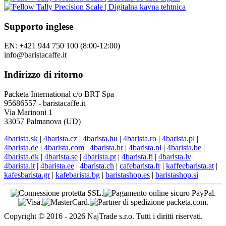
Supporto inglese
EN: +421 944 750 100 (8:00-12:00)
info@baristacaffe.it
Indirizzo di ritorno
Packeta International c/o BRT Spa
95686557 - baristacaffe.it
Via Marinoni 1
33057 Palmanova (UD)
4barista.sk
|
4barista.cz
|
4barista.hu
|
4barista.ro
|
4barista.pl
|
4barista.de
|
4barista.com
|
4barista.hr
|
4barista.nl
|
4barista.be
|
4barista.dk
|
4barista.se
|
4barista.pt
|
4barista.fi
|
4barista.lv
|
4barista.lt
|
4barista.ee
|
4barista.ch
|
cafebarista.fr
|
kaffeebarista.at
|
kafesbarista.gr
|
kafebarista.bg
|
baristashop.es
|
baristashop.si
Copyright © 2016 - 2026 NajTrade s.r.o. Tutti i diritti riservati.