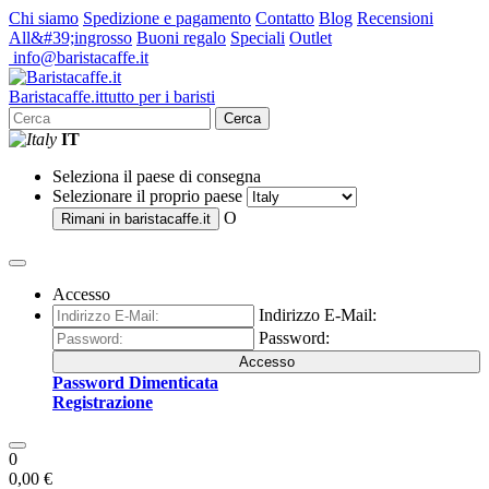
Chi siamo
Spedizione e pagamento
Contatto
Blog
Recensioni
All&#39;ingrosso
Buoni regalo
Speciali
Outlet
info@baristacaffe.it
Barista
caffe
.it
tutto per i baristi
Cerca
IT
Seleziona il paese di consegna
Selezionare il proprio paese
O
Rimani in
baristacaffe.it
Accesso
Indirizzo E-Mail:
Password:
Accesso
Password Dimenticata
Registrazione
0
0,00 €