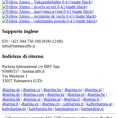
Supporto inglese
EN: +421 944 750 100 (8:00-12:00)
info@baristacaffe.it
Indirizzo di ritorno
Packeta International c/o BRT Spa
95686557 - baristacaffe.it
Via Marinoni 1
33057 Palmanova (UD)
4barista.sk
|
4barista.cz
|
4barista.hu
|
4barista.ro
|
4barista.pl
|
4barista.de
|
4barista.com
|
4barista.hr
|
4barista.nl
|
4barista.be
|
4barista.dk
|
4barista.se
|
4barista.pt
|
4barista.fi
|
4barista.lv
|
4barista.lt
|
4barista.ee
|
4barista.ch
|
cafebarista.fr
|
kaffeebarista.at
|
kafesbarista.gr
|
kafebarista.bg
|
baristashop.es
|
baristashop.si