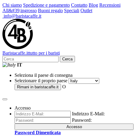
Chi siamo
Spedizione e pagamento
Contatto
Blog
Recensioni
All&#39;ingrosso
Buoni regalo
Speciali
Outlet
info@baristacaffe.it
Barista
caffe
.it
tutto per i baristi
Cerca
IT
Seleziona il paese di consegna
Selezionare il proprio paese
O
Rimani in
baristacaffe.it
Accesso
Indirizzo E-Mail:
Password:
Accesso
Password Dimenticata