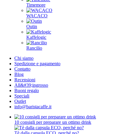
Timemore
WACACO
Outin
Kaffelogic
Rancilio
Chi siamo
Spedizione e pagamento
Contatto
Blog
Recensioni
All&#39;ingrosso
Buoni regalo
Speciali
Outlet
info@baristacaffe.it
10 consigli per preparare un ottimo drink
Tè dalla capsula ECO, perché no?