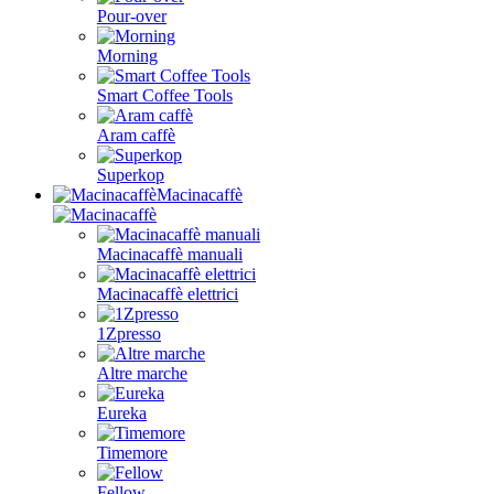
Pour-over
Morning
Smart Coffee Tools
Aram caffè
Superkop
Macinacaffè
Macinacaffè manuali
Macinacaffè elettrici
1Zpresso
Altre marche
Eureka
Timemore
Fellow