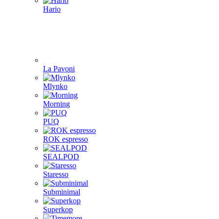
Hario
La Pavoni
Mlynko
Morning
PUQ
ROK espresso
SEALPOD
Staresso
Subminimal
Superkop