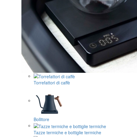
Torrefattori di caffè
Bollitore
Tazze termiche e bottiglie termiche