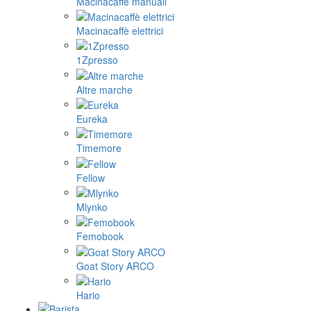
Macinacaffè manuali
Macinacaffè elettrici
1Zpresso
Altre marche
Eureka
Timemore
Fellow
Mlynko
Femobook
Goat Story ARCO
Hario