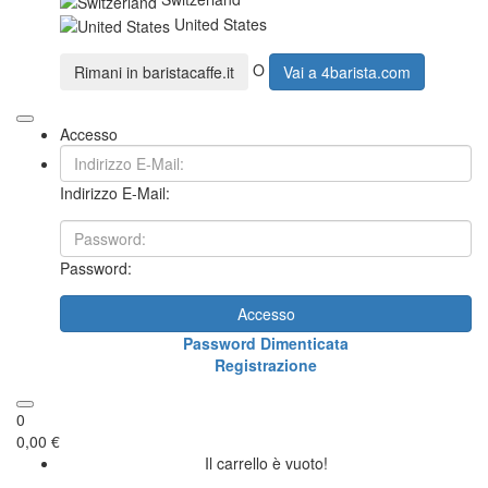
United States
O
Rimani in
baristacaffe.it
Vai a
4barista.com
Accesso
Indirizzo E-Mail:
Password:
Accesso
Password Dimenticata
Registrazione
0
0,00 €
Il carrello è vuoto!