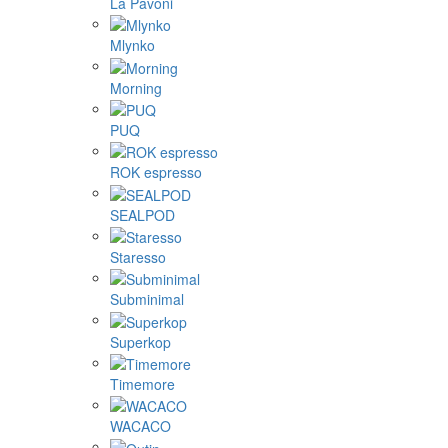
La Pavoni
Mlynko
Morning
PUQ
ROK espresso
SEALPOD
Staresso
Subminimal
Superkop
Timemore
WACACO