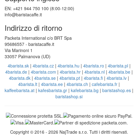
EN: +421 944 750 100 (8:00-12:00)
info@baristacaffe.it
Indirizzo di ritorno
Packeta International c/o BRT Spa
95686557 - baristacaffe.it
Via Marinoni 1
33057 Palmanova (UD)
4barista.sk
|
4barista.cz
|
4barista.hu
|
4barista.ro
|
4barista.pl
|
4barista.de
|
4barista.com
|
4barista.hr
|
4barista.nl
|
4barista.be
|
4barista.dk
|
4barista.se
|
4barista.pt
|
4barista.fi
|
4barista.lv
|
4barista.lt
|
4barista.ee
|
4barista.ch
|
cafebarista.fr
|
kaffeebarista.at
|
kafesbarista.gr
|
kafebarista.bg
|
baristashop.es
|
baristashop.si
Copyright © 2016 - 2026 NajTrade s.r.o. Tutti i diritti riservati.